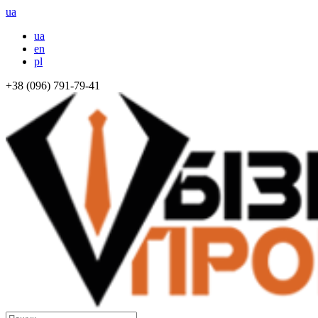
ua
ua
en
pl
+38 (096) 791-79-41