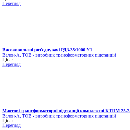
Перегляд
Високовольтні роз'єднувачі РДЗ-35/1000 У1
Валон-А, ТОВ - виробник трансформаторних підстанцій
Ціна:
Перегляд
Мачтові трансформаторні підстанції комплектні КТПМ 25-
Валон-А, ТОВ - виробник трансформаторних підстанцій
Ціна:
Перегляд