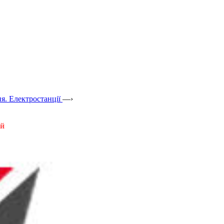
я. Електростанції
—›
ій