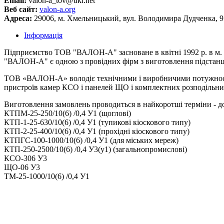
Email:
valon-a_tov@ukr.net
Веб сайт:
valon-a.org
Адреса:
29006, м. Хмельницький, вул. Володимира Дудченка, 9
Інформація
Підприємство ТОВ "ВАЛОН-А" засноване в квітні 1992 р. в м.
"ВАЛОН-А" є одною з провідних фірм з виготовлення підстанц
ТОВ «ВАЛОН-А» володіє технічними і виробничими потужностям
пристроїв камер КСО і панелей ЩО і комплектних розподільни
Виготовлення замовлень проводиться в найкоротші терміни - до 
КТПМ-25-250/10(6) /0,4 У1 (щоглові)
КТП-1-25-630/10(6) /0,4 У1 (тупикові кіоскового типу)
КТП-2-25-400/10(6) /0,4 У1 (прохідні кіоскового типу)
КТПГС-100-1000/10(6) /0,4 У1 (для міських мереж)
КТП-250-2500/10(6) /0,4 У3(у1) (загальнопромислові)
КСО-306 У3
ЩО-06 У3
ТМ-25-1000/10(6) /0,4 У1