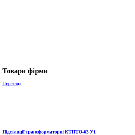
Товари фірми
Перегляд
Підстанції трансформаторні КТПТО-63 У1