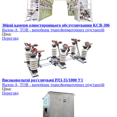
Збірні камери одностороннього обслуговування КСВ-306
Валон-А, ТОВ - виробник трансформаторних підстанцій
Ціна:
Перегляд
Високовольтні роз'єднувачі РДЗ-35/1000 У1
Валон-А, ТОВ - виробник трансформаторних підстанцій
Ціна:
Перегляд