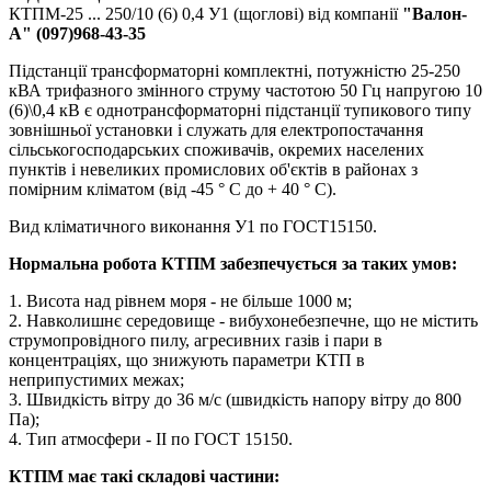
КТПМ-25 ... 250/10 (6) 0,4 У1 (щоглові) від компанії
"Валон-
А" (097)968-43-35
Підстанції трансформаторні комплектні, потужністю 25-250
кВА трифазного змінного струму частотою 50 Гц напругою 10
(6)\0,4 кВ є однотрансформаторні підстанції тупикового типу
зовнішньої установки і служать для електропостачання
сільськогосподарських споживачів, окремих населених
пунктів і невеликих промислових об'єктів в районах з
помірним кліматом (від -45 ° С до + 40 ° С).
Вид кліматичного виконання У1 по ГОСТ15150.
Нормальна робота КТПМ забезпечується за таких умов:
1. Висота над рівнем моря - не більше 1000 м;
2. Навколишнє середовище - вибухонебезпечне, що не містить
струмопровідного пилу, агресивних газів і пари в
концентраціях, що знижують параметри КТП в
неприпустимих межах;
3. Швидкість вітру до 36 м/с (швидкість напору вітру до 800
Па);
4. Тип атмосфери - II по ГОСТ 15150.
КТПМ має такі складові частини: