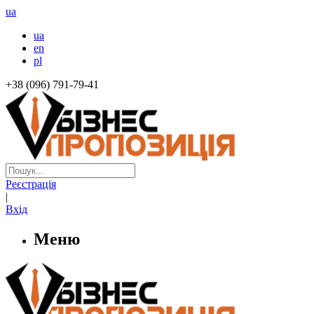
ua
ua
en
pl
+38 (096) 791-79-41
Реєстрація
|
Вхід
Меню