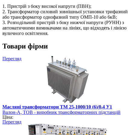
1. Пристрій з боку високої напруги (ПВН);
2. Трансформатор силовий зовнішньої установки трифазний
або трансформатор однофазний типу ОМП-10 або 6кВ;
3. Розподільний пристрій з боку нижчої напруги (РУНН) з
автоматичними вимикачами на лініях, що відходять і лінією
вуличного освітлення.
Товари фірми
Перегляд
Масляні трансформатори ТМ 25-1000/10 (6)/0,4 У1
Валон-А, ТОВ - виробник трансформаторних підстанцій
Ціна:
Перегляд