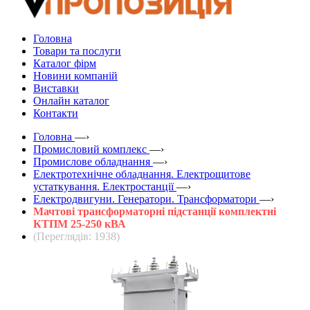
Головна
Товари та послуги
Каталог фірм
Новини компаній
Виставки
Онлайн каталог
Контакти
Головна
—›
Промисловий комплекс
—›
Промислове обладнання
—›
Електротехнічне обладнання. Електрощитове
устаткування. Електростанції
—›
Електродвигуни. Генератори. Трансформатори
—›
Мачтові трансформаторні підстанції комплектні
КТПМ 25-250 кВА
(Переглядів: 1938)