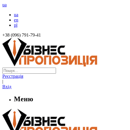
ua
ua
en
pl
+38 (096) 791-79-41
Реєстрація
|
Вхід
Меню