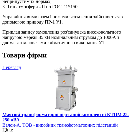
неприпустимих нормах;
3. Тип атмосфери - II по ГОСТ 15150.
Управління вимикачем і ножами заземлення здійснюється за
допомогою приводу ПР-1 У1.
Приклад запису замовлення роз'єднувача високовольтного
напругою мережі 35 кВ номінальним струмом до 1000А з
двома заземлювачами кліматичного виконання У1
Товари фірми
Перегляд
Мачтові трансформаторні підстанції комплектні КТПМ 25-
250 кВА
Валон-А, ТОВ - виробник трансформаторних підстанцій
Ціна: