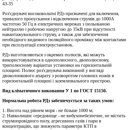
43-35
Роз'єднувачі високовольтні РДз призначені для включення,
тривалого пропускання і відключення струмів до 1000А
частотою 50 Гц в електричних мережах з ізольованою
нейтраллю і робочою напругою до 35кВ при відсутності
навантажувального струму, а також для забезпечення
необхідного видимого ізоляційного проміжку між контактами
при експлуатації електроустановок.
РДз виготовляються з окремих полюсів, які можуть
використовуватися в однополюсного, двополюсному,
триполюсному варіантах установки на горизонтальній
площині. Полюс роз'єднувача виконаний у вигляді
двоколонкового апарату з розворотом головних ножів в
горизонтальній площині і заземлювального пристрою.
Вид кліматичного виконання У 1 по ГОСТ 15150.
Нормальна робота РДз забезпечується за таких умов:
1. Висота над рівнем моря - не більше 1000 м;
2. Навколишнє середовище - не вибухонебезпечне, не містить
струмопровідного пилу, агресивних газів і пари в
концентраціях, що знижують параметри КТП в