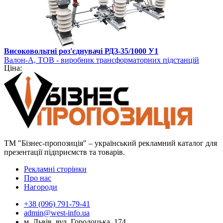
Високовольтні роз'єднувачі РДЗ-35/1000 У1
Валон-А, ТОВ - виробник трансформаторних підстанцій
Ціна:
ТМ "Бізнес-пропозиція" – український рекламний каталог для
презентації підприємств та товарів.
Рекламні сторінки
Про нас
Нагороди
+38 (096) 791-79-41
admin@west-info.ua
м. Львів, вул. Городоцька, 174