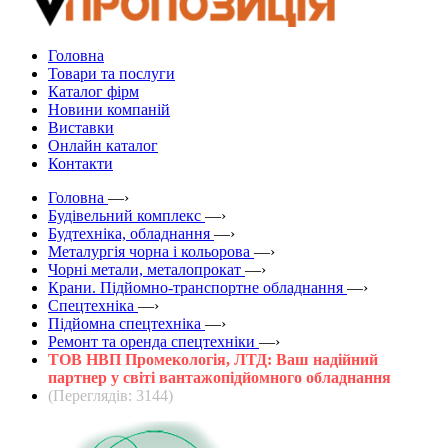
Головна
Товари та послуги
Каталог фірм
Новини компаній
Виставки
Онлайн каталог
Контакти
Головна
—›
Будівельний комплекс
—›
Будтехніка, обладнання
—›
Металургія чорна і кольорова
—›
Чорні метали, металопрокат
—›
Крани. Підйомно-транспортне обладнання
—›
Спецтехніка
—›
Підйомна спецтехніка
—›
Ремонт та оренда спецтехніки
—›
ТОВ НВП Промекологія, ЛТД: Ваш надійний
партнер у світі вантажопідйомного обладнання
(Переглядів: 3144)