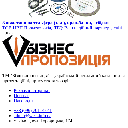
Запчастини на тельфера (талі), кран-балки, лебідки
ТОВ НВП Промекологія, ЛТД: Ваш надійний партнер у світі
Ціна:
вантажопідйомного обладнання
ТМ "Бізнес-пропозиція" – український рекламний каталог для
презентації підприємств та товарів.
Рекламні сторінки
Про нас
Нагороди
+38 (096) 791-79-41
admin@west-info.ua
м. Львів, вул. Городоцька, 174