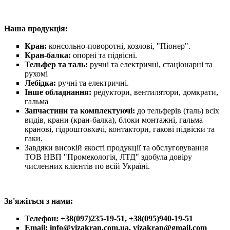
Наша продукція:
Кран:
консольно-поворотні, козлові, "Піонер".
Кран-балка:
опорні та підвісні.
Тельфер та таль:
ручні та електричні, стаціонарні та
рухомі
Лебідка:
ручні та електричні.
Інше обладнання:
редуктори, вентилятори, домкрати,
гальма
Запчастини та комплектуючі:
до тельферів (таль) всіх
видів, крани (кран-балка), блоки монтажні, гальма
кранові, гідроштовхачі, контактори, гакові підвіски та
гаки.
Завдяки високій якості продукції та обслуговування
ТОВ НВП "Промекологія, ЛТД" здобула довіру
численних клієнтів по всій Україні.
Зв'яжіться з нами:
Телефон: +38(097)235-19-51, +38(095)940-19-51
Email: info@vizakran.com.ua, vizakran@gmail.com