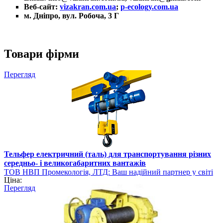
Веб-сайт:
vizakran.com.ua
;
p-ecology.com.ua
м. Дніпро, вул. Робоча, 3 Г
Товари фірми
Перегляд
Тельфер електричний (таль) для транспортування різних
середньо- і великогабаритних вантажів
ТОВ НВП Промекологія, ЛТД: Ваш надійний партнер у світі
Ціна:
вантажопідйомного обладнання
Перегляд