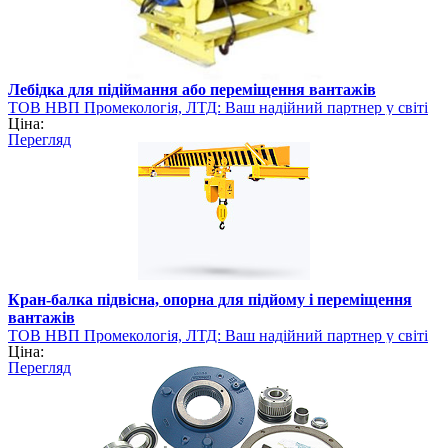
Лебідка для підіймання або переміщення вантажів
ТОВ НВП Промекологія, ЛТД: Ваш надійний партнер у світі
Ціна:
вантажопідйомного обладнання
Перегляд
Кран-балка підвісна, опорна для підйому і переміщення
вантажів
ТОВ НВП Промекологія, ЛТД: Ваш надійний партнер у світі
Ціна:
вантажопідйомного обладнання
Перегляд