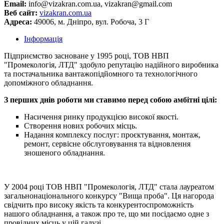
Email:
info@vizakran.com.ua, vizakran@gmail.com
Веб сайт:
vizakran.com.ua
Адреса:
49006, м. Дніпро, вул. Робоча, 3 Г
Інформація
Підприємство засноване у 1995 році, ТОВ НВП
"Промекологія, ЛТД" здобуло репутацію надійного виробника
та постачальника вантажопідйомного та технологічного
допоміжного обладнання.
З перших днів роботи ми ставимо перед собою амбітні цілі:
Насичення ринку продукцією високої якості.
Створення нових робочих місць.
Надання комплексу послуг: проєктування, монтаж,
ремонт, сервісне обслуговування та відновлення
зношеного обладнання.
У 2004 році ТОВ НВП "Промекологія, ЛТД" стала лауреатом
загальнонаціонального конкурсу "Вища проба". Ця нагорода
свідчить про високу якість та конкурентоспроможність
нашого обладнання, а також про те, що ми посідаємо одне з
провідних місць у цій галузі.