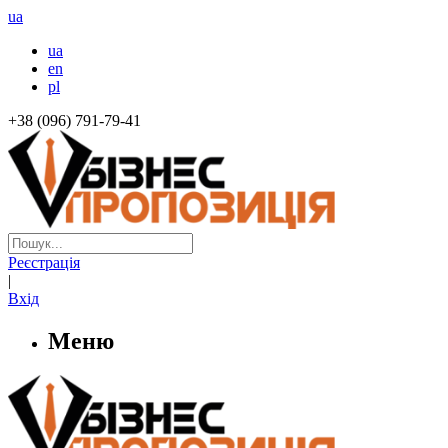
ua
ua
en
pl
+38 (096) 791-79-41
Реєстрація
|
Вхід
Меню