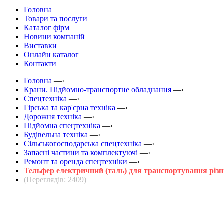
Головна
Товари та послуги
Каталог фірм
Новини компаній
Виставки
Онлайн каталог
Контакти
Головна
—›
Крани. Підйомно-транспортне обладнання
—›
Спецтехніка
—›
Гірська та кар'єрна техніка
—›
Дорожня техніка
—›
Підйомна спецтехніка
—›
Будівельна техніка
—›
Сільськогосподарська спецтехніка
—›
Запасні частини та комплектуючі
—›
Ремонт та оренда спецтехніки
—›
Тельфер електричний (таль) для транспортування різн
(Переглядів: 2409)