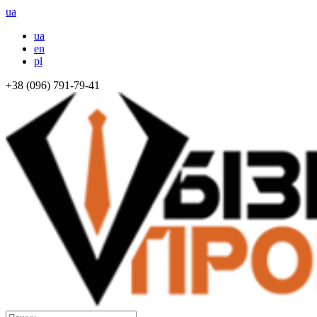
ua
ua
en
pl
+38 (096) 791-79-41