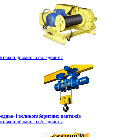
антажопідйомного обладнання
редньо- і великогабаритних вантажів
антажопідйомного обладнання