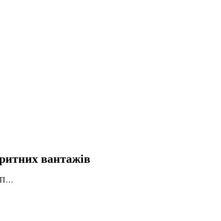
аритних вантажів
НВП…