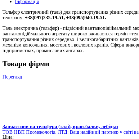
Інформація
Тельфер електричний (таль) для транспортування різних середн
телефону:
+38(097)235-19-51, +38(095)940-19-51.
Таль електрична (тельфер) - підвісний вантажопідіймальний 
вантажопідіймального агрегату широко вживається термін «тель
транспортування різних середньо- і великогабаритних вантажі
механізм консольних, мостових і козлових кранів. Сфери викор
підприємствах, промислових ангарах.
Товари фірми
Перегляд
Запчастини на тельфера (талі), кран-балки, лебідки
ТОВ НВП Промекологія, ЛТД: Ваш надійний партнер у світі в
Ціна: