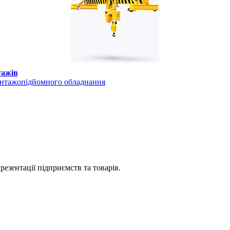
тажів
антажопідйомного обладнання
езентації підприємств та товарів.