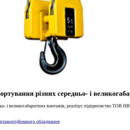
ортування різних середньо- і великогаб
ньо- і великогабаритних вантажів, реалізує підприємство ТОВ 
антажопідйомного обладнання