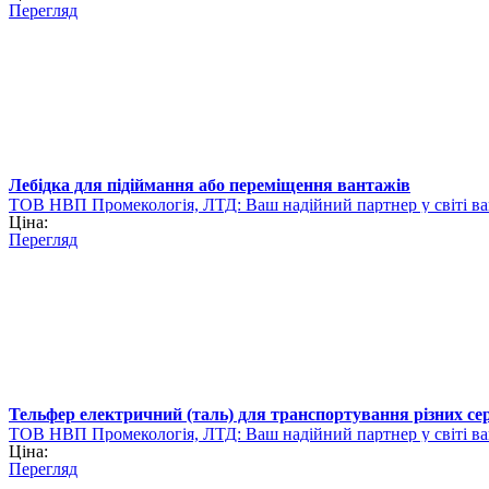
Перегляд
Лебідка для підіймання або переміщення вантажів
ТОВ НВП Промекологія, ЛТД: Ваш надійний партнер у світі в
Ціна:
Перегляд
Тельфер електричний (таль) для транспортування різних се
ТОВ НВП Промекологія, ЛТД: Ваш надійний партнер у світі в
Ціна:
Перегляд