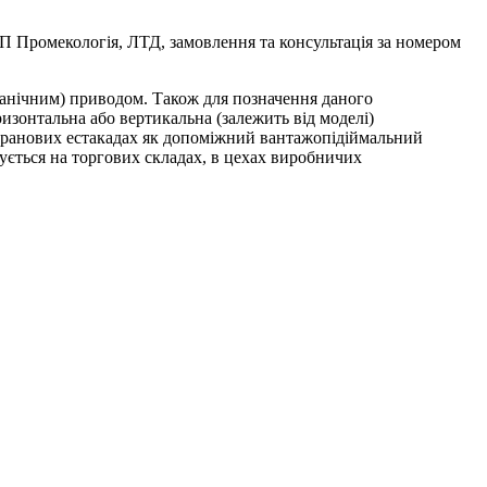
П Промекологія, ЛТД, замовлення та консультація за номером
анічним) приводом. Також для позначення даного
изонтальна або вертикальна (залежить від моделі)
 кранових естакадах як допоміжний вантажопідіймальний
вується на торгових складах, в цехах виробничих