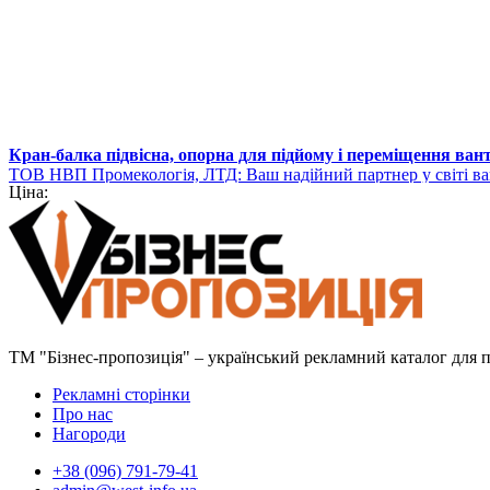
Кран-балка підвісна, опорна для підйому і переміщення ван
ТОВ НВП Промекологія, ЛТД: Ваш надійний партнер у світі в
Ціна:
ТМ "Бізнес-пропозиція" – український рекламний каталог для пр
Рекламні сторінки
Про нас
Нагороди
+38 (096) 791-79-41