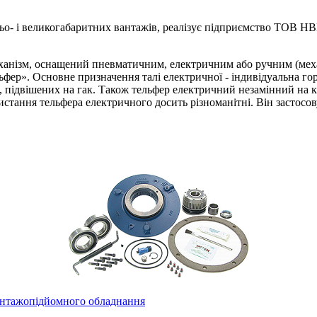
ьо- і великогабаритних вантажів, реалізує підприємство ТОВ НВ
механізм, оснащений пневматичним, електричним або ручним (мех
фер». Основне призначення талі електричної - індивідуальна гор
в, підвішених на гак. Також тельфер електричний незамінний на
истання тельфера електричного досить різноманітні. Він застосо
антажопідйомного обладнання