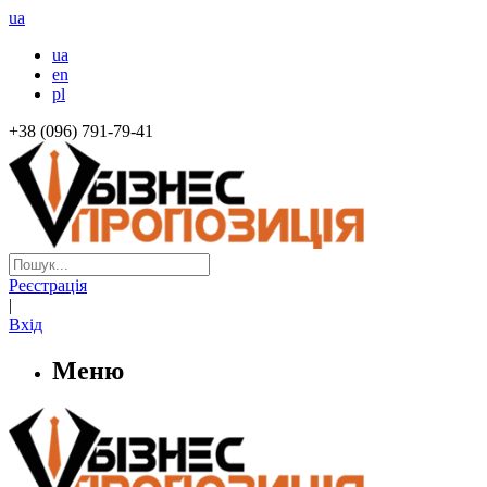
ua
ua
en
pl
+38 (096) 791-79-41
Реєстрація
|
Вхід
Меню