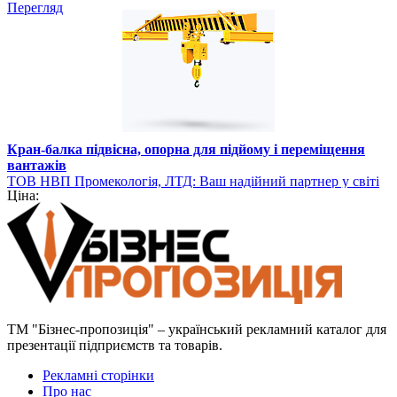
Перегляд
Кран-балка підвісна, опорна для підйому і переміщення
вантажів
ТОВ НВП Промекологія, ЛТД: Ваш надійний партнер у світі
Ціна:
вантажопідйомного обладнання
ТМ "Бізнес-пропозиція" – український рекламний каталог для
презентації підприємств та товарів.
Рекламні сторінки
Про нас