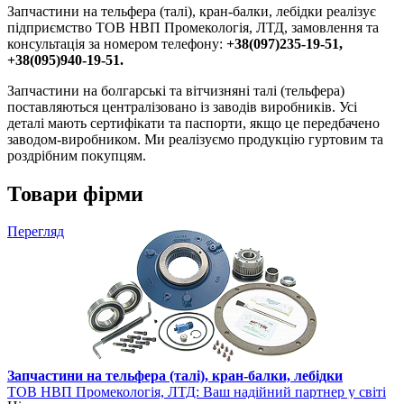
Запчастини на тельфера (талі), кран-балки, лебідки реалізує
підприємство ТОВ НВП Промекологія, ЛТД, замовлення та
консультація за номером телефону:
+38(097)235-19-51,
+38(095)940-19-51.
Запчастини на болгарські та вітчизняні талі (тельфера)
поставляються централізовано із заводів виробників. Усі
деталі мають сертифікати та паспорти, якщо це передбачено
заводом-виробником. Ми реалізуємо продукцію гуртовим та
роздрібним покупцям.
Товари фірми
Перегляд
Запчастини на тельфера (талі), кран-балки, лебідки
ТОВ НВП Промекологія, ЛТД: Ваш надійний партнер у світі