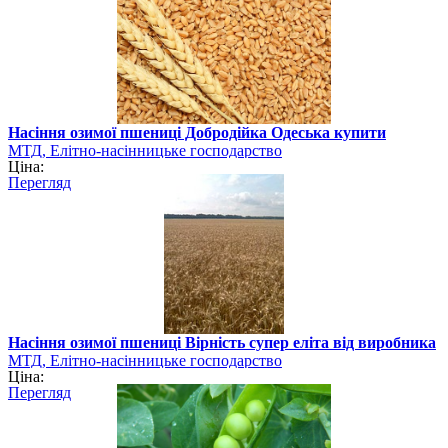
Насіння озимої пшениці Добродійка Одеська купити
МТД, Елітно-насінницьке господарство
Ціна:
Перегляд
Насіння озимої пшениці Вірність супер еліта від виробника
МТД, Елітно-насінницьке господарство
Ціна:
Перегляд