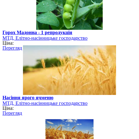
Горох Мадонна - 1 репродукція
МТД, Елітно-насінницьке господарство
Ціна:
Перегляд
Насіння ярого ячменю
МТД, Елітно-насінницьке господарство
Ціна:
Перегляд