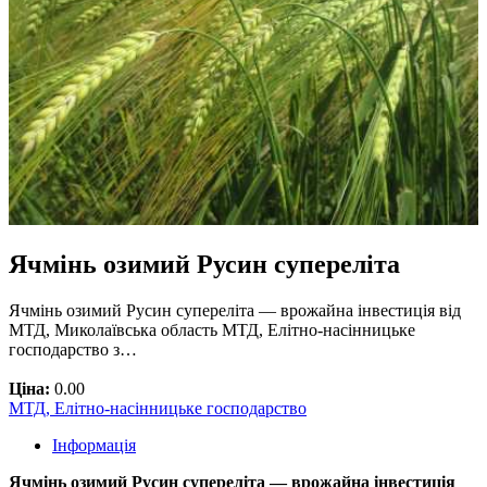
Ячмінь озимий Русин супереліта
Ячмінь озимий Русин супереліта — врожайна інвестиція від
МТД, Миколаївська область МТД, Елітно-насінницьке
господарство з…
Ціна:
0.00
МТД, Елітно-насінницьке господарство
Інформація
Ячмінь озимий Русин супереліта — врожайна інвестиція