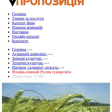
Головна
Товари та послуги
Каталог фірм
Новини компаній
Виставки
Онлайн каталог
Контакти
Головна
—›
Аграрний комплекс
—›
Зернові культури
—›
Технічні культури
—›
Насіння, саджанці, розсада
—›
Ячмінь озимий Русин супереліта
(Переглядів: 2756)