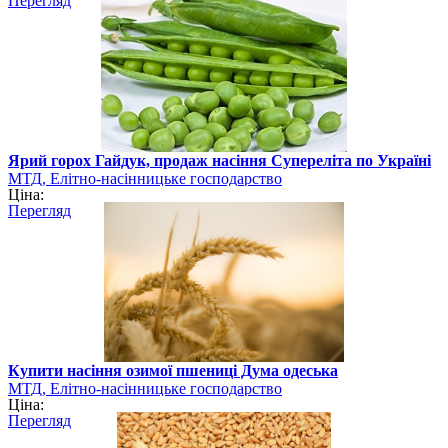
Перегляд
Ярий горох Гайдук, продаж насіння Супереліта по Україні
МТД, Елітно-насінницьке господарство
Ціна:
Перегляд
Купити насіння озимої пшениці Дума одеська
МТД, Елітно-насінницьке господарство
Ціна:
Перегляд