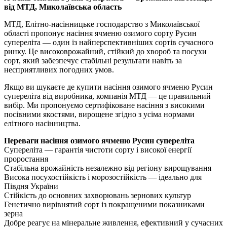
від МТД, Миколаївська область
МТД, Елітно-насінницьке господарство з Миколаївської
області пропонує насіння ячменю озимого сорту Русин
супереліта — один із найперспективніших сортів сучасного
ринку. Це високоврожайний, стійкий до хвороб та посухи
сорт, який забезпечує стабільні результати навіть за
несприятливих погодних умов.
Якщо ви шукаєте де купити насіння озимого ячменю Русин
супереліта від виробника, компанія МТД — це правильний
вибір. Ми пропонуємо сертифіковане насіння з високими
посівними якостями, вирощене згідно з усіма нормами
елітного насінництва.
Переваги насіння озимого ячменю Русин супереліта
Супереліта — гарантія чистоти сорту і високої енергії
проростання
Стабільна врожайність незалежно від регіону вирощування
Висока посухостійкість і морозостійкість — ідеально для
Півдня України
Стійкість до основних захворювань зернових культур
Генетично вирівнятий сорт із покращеними показниками
зерна
Добре реагує на мінеральне живлення, ефективний у сучасних