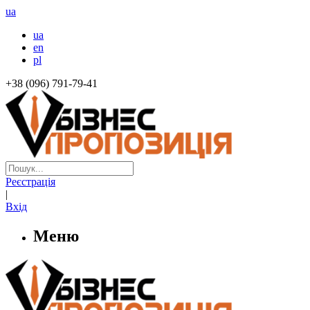
ua
ua
en
pl
+38 (096) 791-79-41
Реєстрація
|
Вхід
Меню