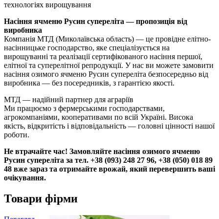
технологіях вирощування
Насіння ячменю Русин супереліта — пропозиція від
виробника
Компанія МТД (Миколаївська область) — це провідне елітно-
насінницьке господарство, яке спеціалізується на
вирощуванні та реалізації сертифікованого насіння першої,
елітної та суперелітної репродукції. У нас ви можете замовити
насіння озимого ячменю Русин супереліта безпосередньо від
виробника — без посередників, з гарантією якості.
МТД — надійний партнер для аграріїв
Ми працюємо з фермерськими господарствами,
агрокомпаніями, кооперативами по всій Україні. Висока
якість, відкритість і відповідальність — головні цінності нашої
роботи.
Не втрачайте час! Замовляйте насіння озимого ячменю
Русин супереліта за тел. +38 (093) 248 27 96, +38 (050) 018 89
48 вже зараз та отримайте врожай, який перевершить ваші
очікування.
Товари фірми