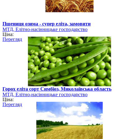
Пшениця озима - супер еліта, замовити
МТД, Елітно-насінницьке господарство
Ціна:
Перегляд
Горох еліта сорт Симбіоз, Миколаївська область
МТД, Елітно-насінницьке господарство
Ціна:
Перегляд