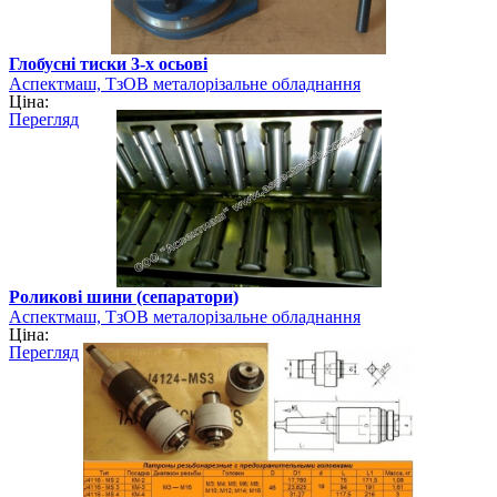
Глобусні тиски 3-х осьові
Аспектмаш, ТзОВ металорізальне обладнання
Ціна:
Перегляд
Роликові шини (сепаратори)
Аспектмаш, ТзОВ металорізальне обладнання
Ціна:
Перегляд