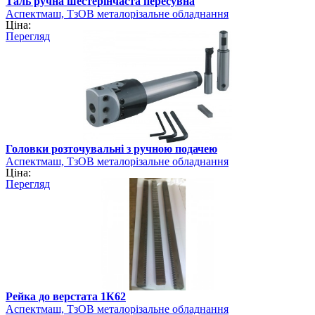
Таль ручна шестерінчаста пересувна
Аспектмаш, ТзОВ металорізальне обладнання
Ціна:
Перегляд
Головки розточувальні з ручною подачею
Аспектмаш, ТзОВ металорізальне обладнання
Ціна:
Перегляд
Рейка до верстата 1К62
Аспектмаш, ТзОВ металорізальне обладнання