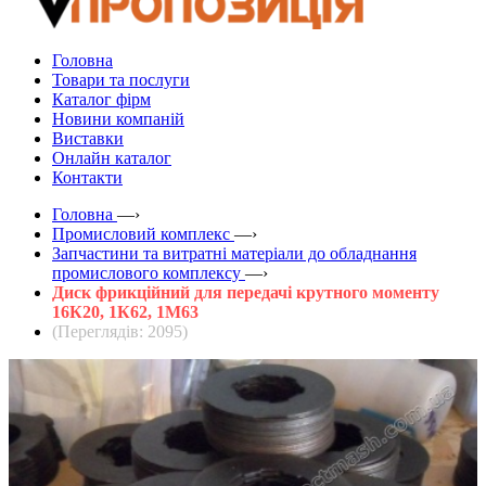
Головна
Товари та послуги
Каталог фірм
Новини компаній
Виставки
Онлайн каталог
Контакти
Головна
—›
Промисловий комплекс
—›
Запчастини та витратні матеріали до обладнання
промислового комплексу
—›
Диск фрикційний для передачі крутного моменту
16К20, 1К62, 1М63
(Переглядів: 2095)