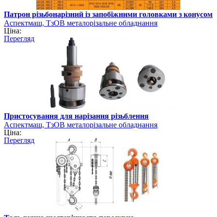
Патрон різьбонарізний із запобіжними головками з конусом
Аспектмаш, ТзОВ металорізальне обладнання
Ціна:
Перегляд
Пристосування для нарізання різьблення
Аспектмаш, ТзОВ металорізальне обладнання
Ціна:
Перегляд