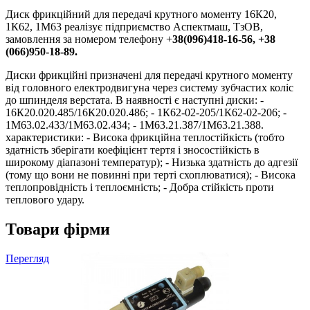
Диск фрикційний для передачі крутного моменту 16К20,
1К62, 1М63 реалізує підприємство Аспектмаш, ТзОВ,
замовлення за номером телефону +
38(096)418-16-56, +38
(066)950-18-89.
Диски фрикційні призначені для передачі крутного моменту
від головного електродвигуна через систему зубчастих коліс
до шпинделя верстата. В наявності є наступні диски: -
16К20.020.485/16К20.020.486; - 1К62-02-205/1К62-02-206; -
1М63.02.433/1М63.02.434; - 1М63.21.387/1М63.21.388.
характеристики: - Висока фрикційна теплостійкість (тобто
здатність зберігати коефіцієнт тертя і зносостійкість в
широкому діапазоні температур); - Низька здатність до адгезії
(тому що вони не повинні при терті схоплюватися); - Висока
теплопровідність і теплоємність; - Добра стійкість проти
теплового удару.
Товари фірми
Перегляд