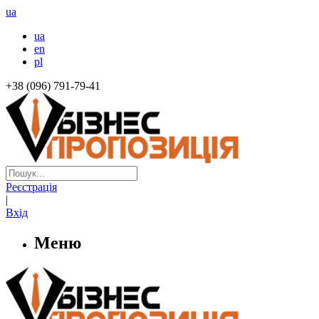
ua
ua
en
pl
+38 (096) 791-79-41
Реєстрація
|
Вхід
Меню