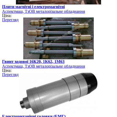
Плити магнітні і електромагнітні
Аспектмаш, ТзОВ металорізальне обладнання
Ціна:
Перегляд
Гвинт ходової 16К20, 1К62, 1М63
Аспектмаш, ТзОВ металорізальне обладнання
Ціна:
Перегляд
Електромеханічні головки (ЕМГ)