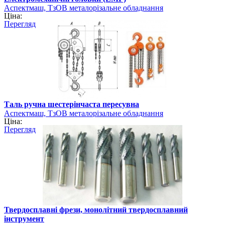
Аспектмаш, ТзОВ металорізальне обладнання
Ціна:
Перегляд
Таль ручна шестерінчаста пересувна
Аспектмаш, ТзОВ металорізальне обладнання
Ціна:
Перегляд
Твердосплавні фрези, монолітний твердосплавний
інструмент