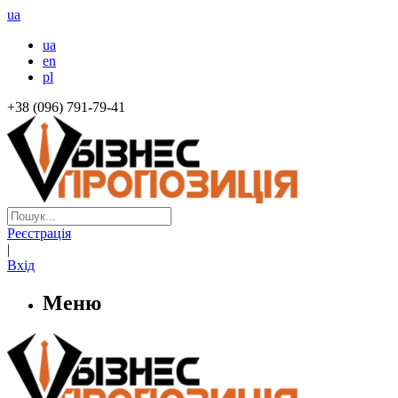
ua
ua
en
pl
+38 (096) 791-79-41
Реєстрація
|
Вхід
Меню