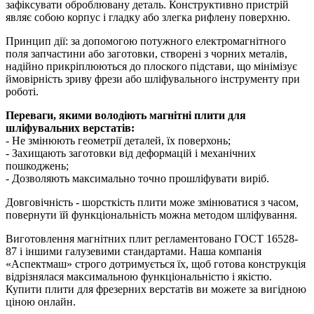
зафіксувати оброблювану деталь. Конструктивно пристрій
являє собою корпус і гладку або злегка рифлену поверхню.
Принцип дії: за допомогою потужного електромагнітного
поля запчастини або заготовки, створені з чорних металів,
надійно прикріплюються до плоского підстави, що мінімізує
ймовірність зриву фрези або шліфувального інструменту при
роботі.
Переваги, якими володіють магнітні плити для
шліфувальних верстатів:
- Не змінюють геометрії деталей, їх поверхонь;
- Захищають заготовки від деформацій і механічних
пошкоджень;
- Дозволяють максимально точно прошліфувати виріб.
Довговічність - шорсткість плити може змінюватися з часом,
повернути їй функціональність можна методом шліфування.
Виготовлення магнітних плит регламентовано ГОСТ 16528-
87 і іншими галузевими стандартами. Наша компанія
«Аспектмаш» строго дотримується їх, щоб готова конструкція
відрізнялася максимальною функціональністю і якістю.
Купити плити для фрезерних верстатів ви можете за вигідною
ціною онлайн.