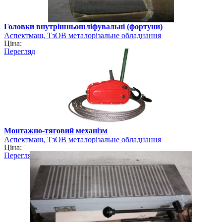
Головки внутрішньошліфувальні (фортуни)
Аспектмаш, ТзОВ металорізальне обладнання
Ціна:
Перегляд
Монтажно-тяговий механізм
Аспектмаш, ТзОВ металорізальне обладнання
Ціна:
Перегляд