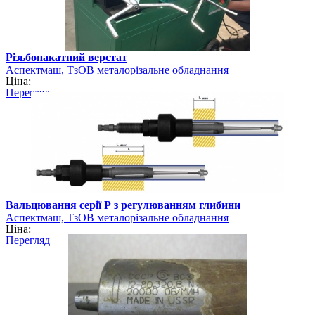
Різьбонакатний верстат
Аспектмаш, ТзОВ металорізальне обладнання
Ціна:
Перегляд
Вальцювання серії Р з регулюванням глибини
Аспектмаш, ТзОВ металорізальне обладнання
Ціна:
Перегляд