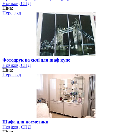
Новіков, СПД
Ціна:
Перегляд
Фотодрук на склі для шаф купе
Новіков, СПД
Ціна:
Перегляд
Шафа для косметики
Новіков, СПД
Ціна: