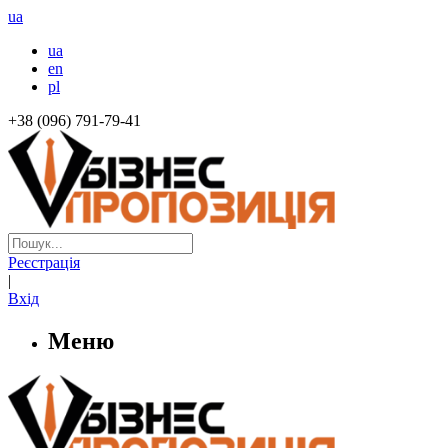
ua
ua
en
pl
+38 (096) 791-79-41
Реєстрація
|
Вхід
Меню