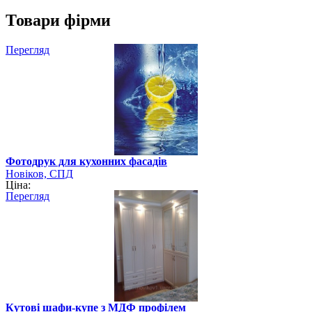
Товари фірми
Перегляд
Фотодрук для кухонних фасадів
Новіков, СПД
Ціна:
Перегляд
Кутові шафи-купе з МДФ профілем