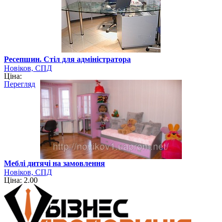
Ресепшин. Стіл для адміністратора
Новіков, СПД
Ціна:
Перегляд
Меблі дитячі на замовлення
Новіков, СПД
Ціна: 2.00