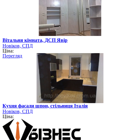
Вітальня кімната, ДСП Явір
Новіков, СПД
Ціна:
Перегляд
Кухня фасади шпон, стільниця Італія
Новіков, СПД
Ціна: