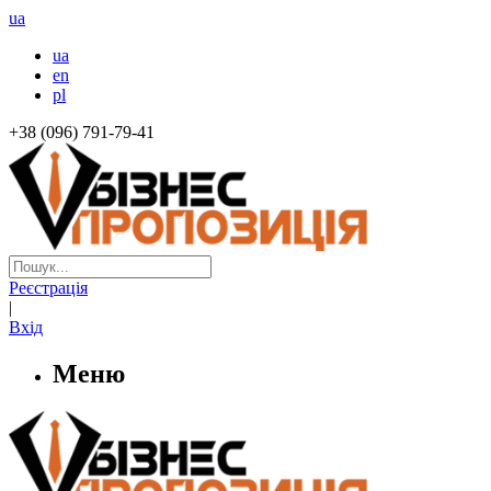
ua
ua
en
pl
+38 (096) 791-79-41
Реєстрація
|
Вхід
Меню