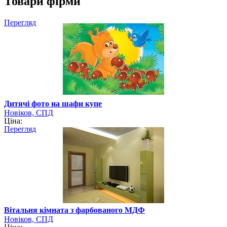
Товари фірми
Перегляд
Дитячі фото на шафи купе
Новіков, СПД
Ціна:
Перегляд
Вітальня кімната з фарбованого МДФ
Новіков, СПД