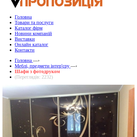
Головна
Товари та послуги
Каталог фірм
Новини компаній
Виставки
Онлайн каталог
Контакти
Головна
—›
Меблі, предмети інтер'єру
—›
Шафи з фотодруком
(Переглядів: 2232)