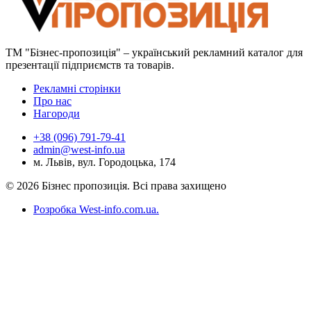
ТМ "Бізнес-пропозиція" – український рекламний каталог для
презентації підприємств та товарів.
Рекламні сторінки
Про нас
Нагороди
+38 (096) 791-79-41
admin@west-info.ua
м. Львів, вул. Городоцька, 174
© 2026 Бізнес пропозиція. Всі права захищено
Розробка West-info.com.ua
.