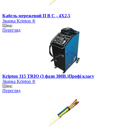
Кабель мережевий П В С - 4Х2,5
Зварка Kripton ®
Ціна:
Перегляд
Kripton 315 TRIO (3 фази 380В.)Профі класу
Зварка Kripton ®
Ціна:
Перегляд