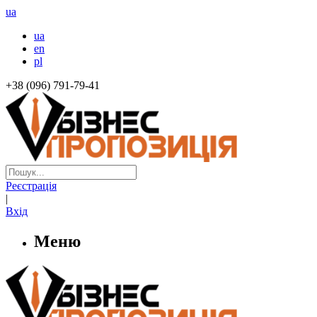
ua
ua
en
pl
+38 (096) 791-79-41
Реєстрація
|
Вхід
Меню