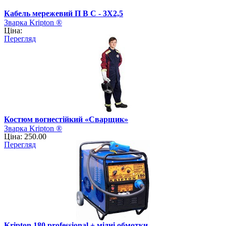
Кабель мережевий П В С - 3Х2,5
Зварка Kripton ®
Ціна:
Перегляд
Костюм вогнестійкий «Сварщик»
Зварка Kripton ®
Ціна: 250.00
Перегляд
Kripton 180 professional + мідні обмотки