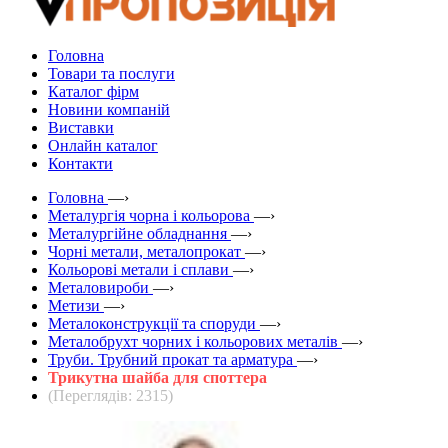
Головна
Товари та послуги
Каталог фірм
Новини компаній
Виставки
Онлайн каталог
Контакти
Головна
—›
Металургія чорна і кольорова
—›
Металургійне обладнання
—›
Чорні метали, металопрокат
—›
Кольорові метали і сплави
—›
Металовироби
—›
Метизи
—›
Металоконструкції та споруди
—›
Металобрухт чорних і кольорових металів
—›
Труби. Трубний прокат та арматура
—›
Трикутна шайба для споттера
(Переглядів: 2315)