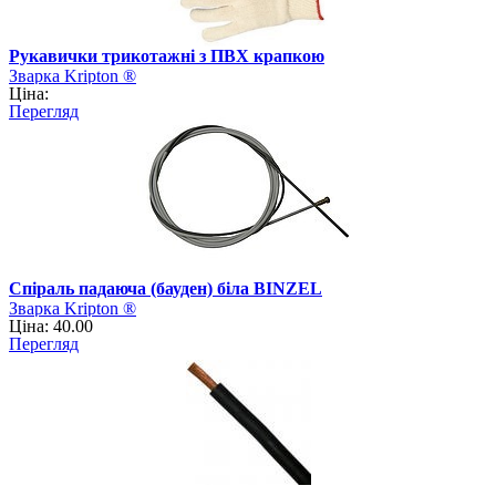
Рукавички трикотажні з ПВХ крапкою
Зварка Kripton ®
Ціна:
Перегляд
Спіраль падаюча (бауден) біла BINZEL
Зварка Kripton ®
Ціна: 40.00
Перегляд