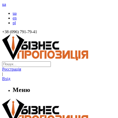
ua
ua
en
pl
+38 (096) 791-79-41
Реєстрація
|
Вхід
Меню