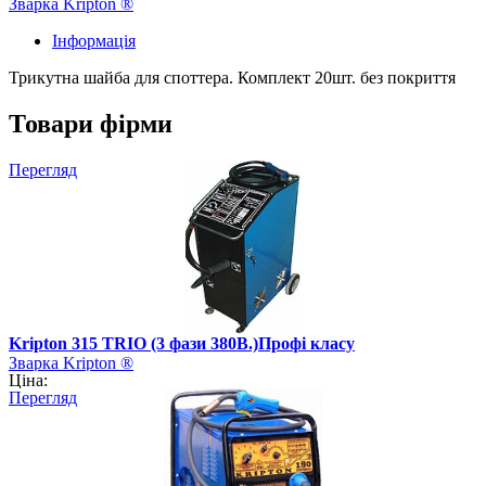
Зварка Kripton ®
Інформація
Трикутна шайба для споттера. Комплект 20шт. без покриття
Товари фірми
Перегляд
Kripton 315 TRIO (3 фази 380В.)Профі класу
Зварка Kripton ®
Ціна:
Перегляд