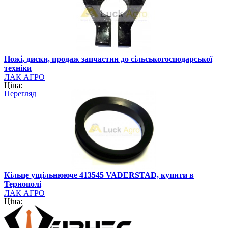
Ножі, диски, продаж запчастин до сільськогосподарської
техніки
ЛАК АГРО
Ціна:
Перегляд
Кільце ущільнююче 413545 VADERSTAD, купити в
Тернополі
ЛАК АГРО
Ціна: