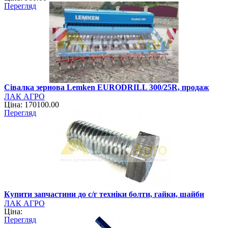
Перегляд
Сівалка зернова Lemken EURODRILL 300/25R, продаж
ЛАК АГРО
Ціна: 170100.00
Перегляд
Купити запчастини до с/г техніки болти, гайки, шайби
ЛАК АГРО
Ціна:
Перегляд