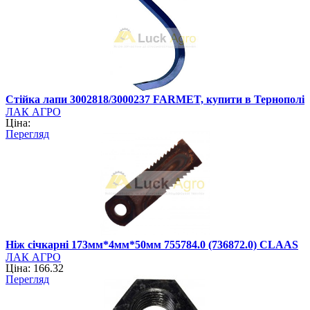
Стійка лапи 3002818/3000237 FARMET, купити в Тернополі
ЛАК АГРО
Ціна:
Перегляд
Ніж січкарні 173мм*4мм*50мм 755784.0 (736872.0) CLAAS
ЛАК АГРО
Ціна: 166.32
Перегляд