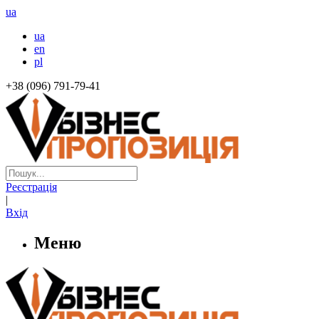
ua
ua
en
pl
+38 (096) 791-79-41
Реєстрація
|
Вхід
Меню