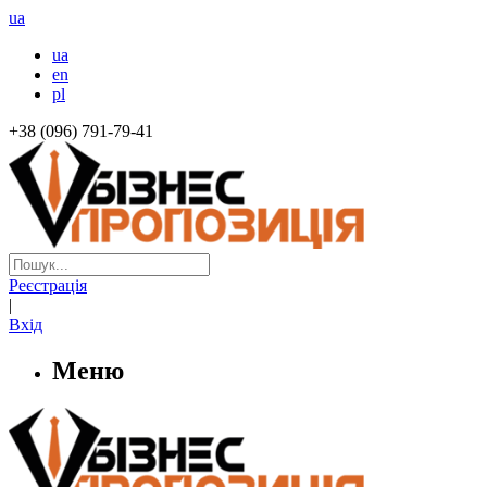
ua
ua
en
pl
+38 (096) 791-79-41
Реєстрація
|
Вхід
Меню