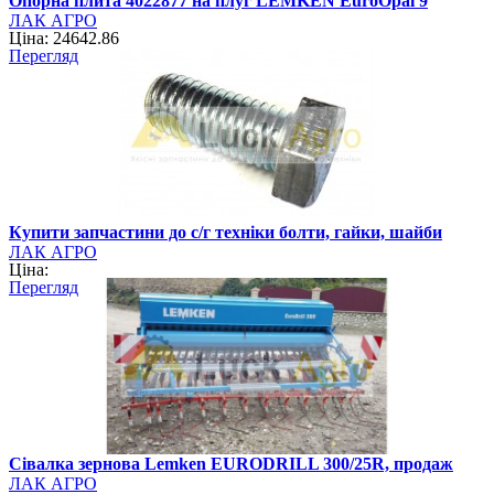
Опорна плита 4022877 на плуг LEMKEN EuroOpal 9
ЛАК АГРО
Ціна: 24642.86
Перегляд
Купити запчастини до с/г техніки болти, гайки, шайби
ЛАК АГРО
Ціна:
Перегляд
Сівалка зернова Lemken EURODRILL 300/25R, продаж
ЛАК АГРО