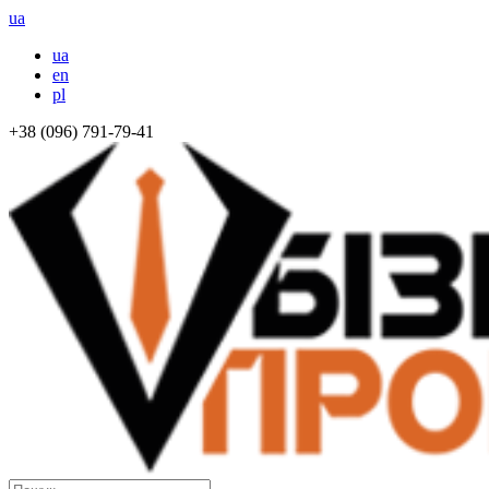
ua
ua
en
pl
+38 (096) 791-79-41