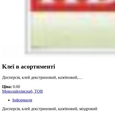
Клеї в асортименті
Дисперсія, клей декстриновий, казеїновий,…
Ціна:
0.00
Миколаївхімснаб, ТОВ
Інформація
Дисперсія, клей декстриновий, казеїновий, міздровий