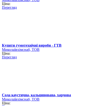
Ціна:
Перегляд
Купити гумотехнічні вироби - ГТВ
Миколаївхімснаб, ТОВ
Ціна:
Перегляд
Сода каустична, кальцинована, харчова
Миколаївхімснаб, ТОВ
Ціна: