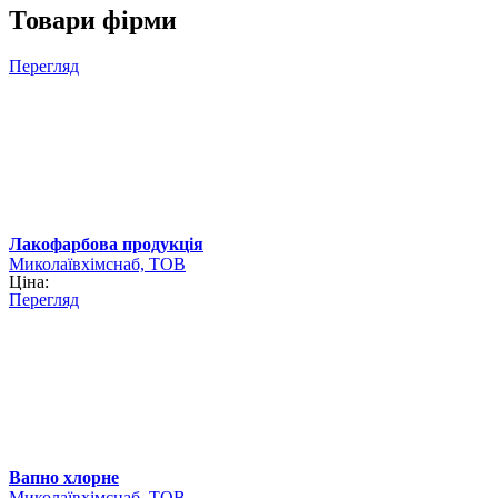
Товари фірми
Перегляд
Лакофарбова продукція
Миколаївхімснаб, ТОВ
Ціна:
Перегляд
Вапно хлорне
Миколаївхімснаб, ТОВ