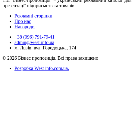
ТМ "Бізнес-пропозиція" – український рекламний каталог для
презентації підприємств та товарів.
Рекламні сторінки
Про нас
Нагороди
+38 (096) 791-79-41
admin@west-info.ua
м. Львів, вул. Городоцька, 174
© 2026 Бізнес пропозиція. Всі права захищено
Розробка West-info.com.ua
.