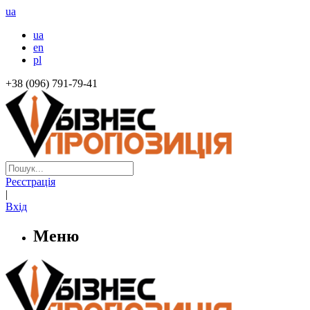
ua
ua
en
pl
+38 (096) 791-79-41
Реєстрація
|
Вхід
Меню