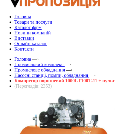
Головна
Товари та послуги
Каталог фірм
Новини компаній
Виставки
Онлайн каталог
Контакти
Головна
—›
Промисловий комплекс
—›
Промислове обладнання
—›
Насосні станції, помпи, обладнання
—›
Компресор поршневий 1000LT100T-11 + пульт
(Переглядів: 2353)