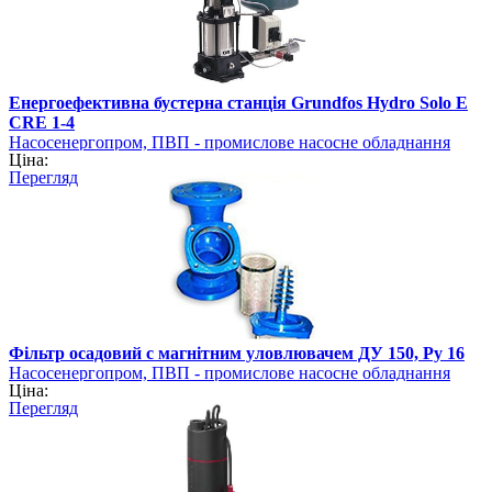
Енергоефективна бустерна станція Grundfos Hydro Solo E
CRE 1-4
Насосенергопром, ПВП - промислове насосне обладнання
Ціна:
Перегляд
Фільтр осадовий c магнітним уловлювачем ДУ 150, Pу 16
Насосенергопром, ПВП - промислове насосне обладнання
Ціна:
Перегляд