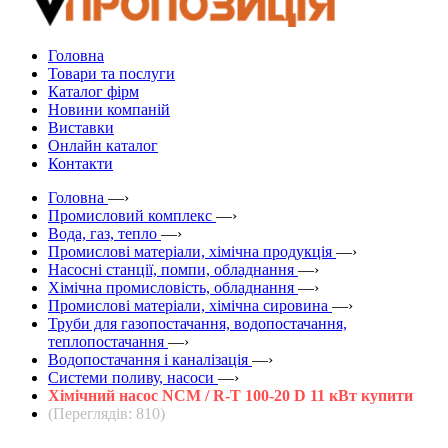
Головна
Товари та послуги
Каталог фірм
Новини компаній
Виставки
Онлайн каталог
Контакти
Головна
—›
Промисловий комплекс
—›
Вода, газ, тепло
—›
Промислові матеріали, хімічна продукція
—›
Насосні станції, помпи, обладнання
—›
Хімічна промисловість, обладнання
—›
Промислові матеріали, хімічна сировина
—›
Труби для газопостачання, водопостачання,
теплопостачання
—›
Водопостачання і каналізація
—›
Системи поливу, насоси
—›
Хімічний насос NCM / R-T 100-20 D 11 кВт купити
(Переглядів: 810)