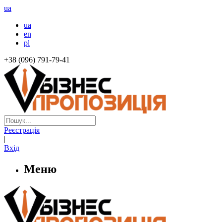
ua
ua
en
pl
+38 (096) 791-79-41
Реєстрація
|
Вхід
Меню