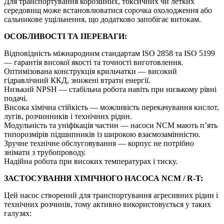
Для транспортування корозійних, токсичних чи летких
середовищ може встановлюватися сорочка охолодження або
сальникове ущільнення, що додатково запобігає витокам.
ОСОБЛИВОСТІ ТА ПЕРЕВАГИ:
Відповідність міжнародним стандартам ISO 2858 та ISO 5199
— гарантія високої якості та точності виготовлення.
Оптимізована конструкція крильчатки — високий
гідравлічний ККД, знижені втрати енергії.
Низький NPSH — стабільна робота навіть при низькому рівні
подачі.
Висока хімічна стійкість — можливість перекачування кислот,
лугів, розчинників і технічних рідин.
Модульність та уніфікація частин — насоси NCM мають п’ять
типорозмірів підшипників із широкою взаємозамінністю.
Зручне технічне обслуговування — корпус не потрібно
знімати з трубопроводу.
Надійна робота при високих температурах і тиску.
ЗАСТОСУВАННЯ ХІМІЧНОГО НАСОСА NCM / R-T:
Цей насос створений для транспортування агресивних рідин і
технічних розчинів, тому активно використовується у таких
галузях: