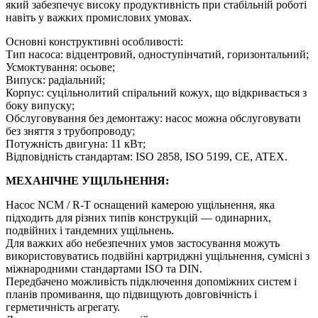
який забезпечує високу продуктивність при стабільній роботі
навіть у важких промислових умовах.
Основні конструктивні особливості:
Тип насоса: відцентровий, одноступінчатий, горизонтальний;
Усмоктування: осьове;
Випуск: радіальний;
Корпус: суцільнолитий спіральний кожух, що відкривається з
боку випуску;
Обслуговування без демонтажу: насос можна обслуговувати
без зняття з трубопроводу;
Потужність двигуна: 11 кВт;
Відповідність стандартам: ISO 2858, ISO 5199, CE, ATEX.
МЕХАНІЧНЕ УЩІЛЬНЕННЯ:
Насос NCM / R-T оснащений камерою ущільнення, яка
підходить для різних типів конструкцій — одинарних,
подвійних і тандемних ущільнень.
Для важких або небезпечних умов застосування можуть
використовуватись подвійні картриджні ущільнення, сумісні з
міжнародними стандартами ISO та DIN.
Передбачено можливість підключення допоміжних систем і
планів промивання, що підвищують довговічність і
герметичність агрегату.