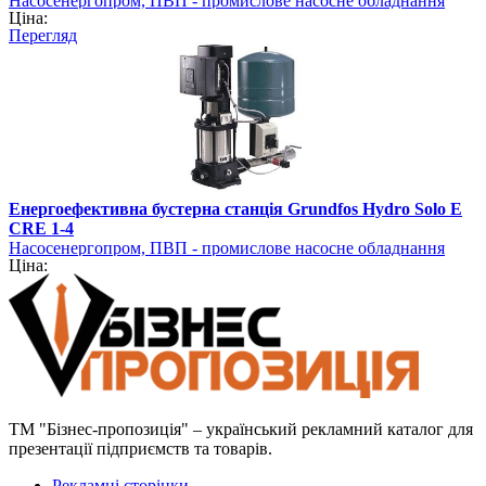
Насосенергопром, ПВП - промислове насосне обладнання
Ціна:
Перегляд
Енергоефективна бустерна станція Grundfos Hydro Solo E
CRE 1-4
Насосенергопром, ПВП - промислове насосне обладнання
Ціна:
ТМ "Бізнес-пропозиція" – український рекламний каталог для
презентації підприємств та товарів.
Рекламні сторінки