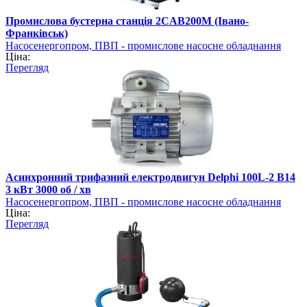
Промислова бустерна станція 2CAB200M (Івано-
Франківськ)
Насосенергопром, ПВП - промислове насосне обладнання
Ціна:
Перегляд
Асинхронний трифазний електродвигун Delphi 100L-2 B14
3 кВт 3000 об / хв
Насосенергопром, ПВП - промислове насосне обладнання
Ціна:
Перегляд