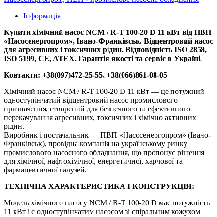
Інформація
Купити хімічний насос NCM / R-T 100-20 D 11 кВт від ПВП
«Насосенергопром», Івано-Франківськ. Відцентровий насос
для агресивних і токсичних рідин. Відповідність ISO 2858,
ISO 5199, CE, ATEX. Гарантія якості та сервіс в Україні.
Контакти: +38(097)472-25-55, +38(066)861-08-05
Хімічний насос NCM / R-T 100-20 D 11 кВт — це потужний
одноступінчатий відцентровий насос промислового
призначення, створений для безпечного та ефективного
перекачування агресивних, токсичних і хімічно активних
рідин.
Виробник і постачальник — ПВП «Насосенергопром» (Івано-
Франківськ), провідна компанія на українському ринку
промислового насосного обладнання, що пропонує рішення
для хімічної, нафтохімічної, енергетичної, харчової та
фармацевтичної галузей.
ТЕХНІЧНА ХАРАКТЕРИСТИКА І КОНСТРУКЦІЯ:
Модель хімічного насосу NCM / R-T 100-20 D має потужність
11 кВт і є одноступінчатим насосом зі спіральним кожухом,