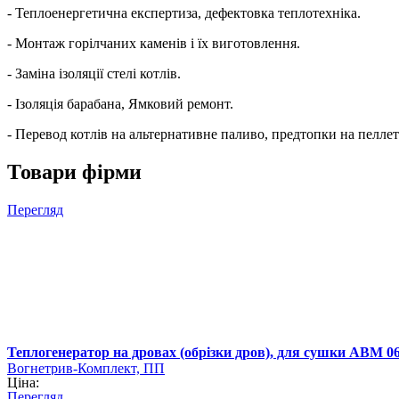
- Теплоенергетична експертиза, дефектовка теплотехніка.
- Монтаж горілчаних каменів і їх виготовлення.
- Заміна ізоляції стелі котлів.
- Ізоляція барабана, Ямковий ремонт.
- Перевод котлів на альтернативне паливо, предтопки на пеллетах
Товари фірми
Перегляд
Теплогенератор на дровах (обрізки дров), для сушки АВМ 0
Вогнетрив-Комплект, ПП
Ціна:
Перегляд