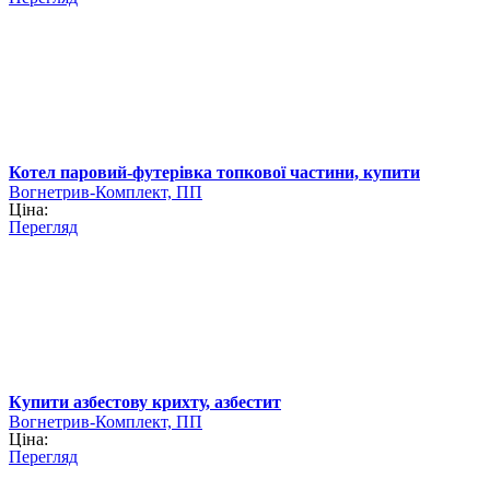
Котел паровий-футерівка топкової частини, купити
Вогнетрив-Комплект, ПП
Ціна:
Перегляд
Купити азбестову крихту, азбестит
Вогнетрив-Комплект, ПП
Ціна:
Перегляд