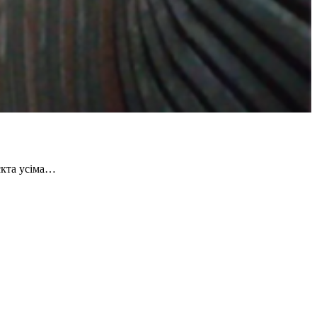
єкта усіма…