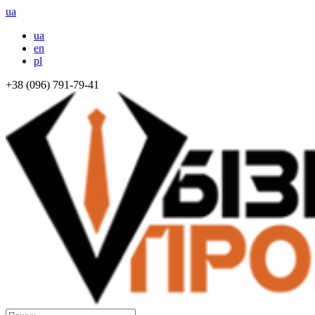
ua
ua
en
pl
+38 (096) 791-79-41