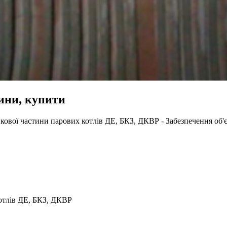
ини, купити
пкової частини парових котлів ДЕ, БКЗ, ДКВР - Забезпечення об'
котлів ДЕ, БКЗ, ДКВР