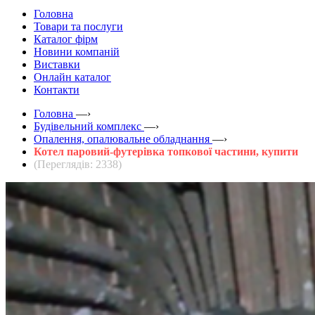
Головна
Товари та послуги
Каталог фірм
Новини компаній
Виставки
Онлайн каталог
Контакти
Головна
—›
Будівельний комплекс
—›
Опалення, опалювальне обладнання
—›
Котел паровий-футерівка топкової частини, купити
(Переглядів: 2338)