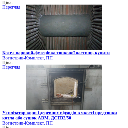
Ціна:
Перегляд
Котел паровий-футерівка топкової частини, купити
Вогнетрив-Комплект, ПП
Ціна:
Перегляд
Утилізатор кори і деревних відходів в якості предтопки
котла або сушок АВМ, ДСП32/50
Вогнетрив-Комплект, ПП
Ціна: