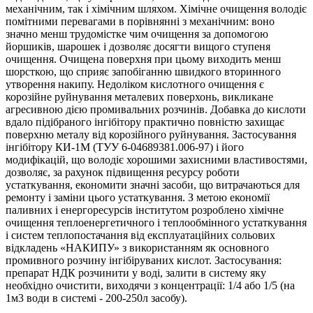
механічним, так і хімічним шляхом. Хімічне очищення володіє
помітними перевагами в порівнянні з механічним: воно
значно менш трудомістке чим очищення за допомогою
йоршиків, шарошек і дозволяє досягти вищого ступеня
очищення. Очищена поверхня при цьому виходить менш
шорсткою, що сприяє запобіганню швидкого вторинного
утворення накипу. Недоліком кислотного очищення є
корозійне руйнування металевих поверхонь, викликане
агресивною дією промивальних розчинів. Добавка до кислоти
вдало підібраного інгібітору практично повністю захищає
поверхню металу від корозійного руйнування. Застосування
інгібітору КИ-1М (ТУУ 6-04689381.006-97) і його
модифікацій, що володіє хорошими захисними властивостями,
дозволяє, за рахунок підвищення ресурсу роботи
устаткування, економити значні засоби, що витрачаються для
ремонту і заміни цього устаткування. З метою економії
паливних і енергоресурсів інститутом розроблено хімічне
очищення теплоенергетичного і теплообмінного устаткування
і систем теплопостачання від експлуатаційних сольових
відкладень «НАКИПУ» з використанням як основного
промивного розчину інгібіруваних кислот. Застосування:
препарат НДК розчинити у воді, залити в систему яку
необхідно очистити, виходячи з концентрації: 1/4 або 1/5 (на
1м3 води в системі - 200-250л засобу).