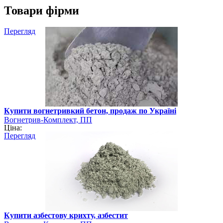
Товари фірми
Перегляд
Купити вогнетривкий бетон, продаж по Україні
Вогнетрив-Комплект, ПП
Ціна:
Перегляд
Купити азбестову крихту, азбестит