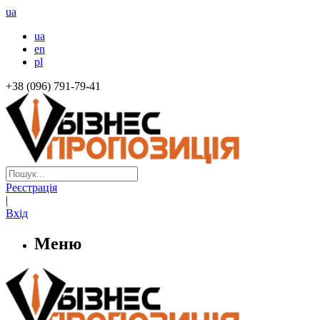
ua
ua
en
pl
+38 (096) 791-79-41
Реєстрація
|
Вхід
Меню