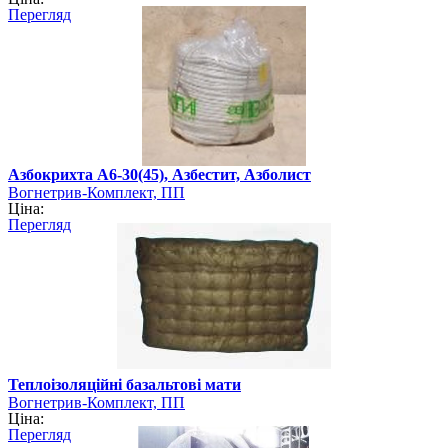
Перегляд
Азбокрихта А6-30(45), Азбестит, Азболист
Вогнетрив-Комплект, ПП
Ціна:
Перегляд
Теплоізоляційні базальтові мати
Вогнетрив-Комплект, ПП
Ціна:
Перегляд