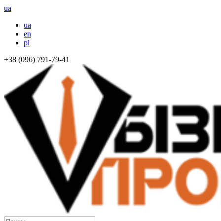
ua
ua
en
pl
+38 (096) 791-79-41