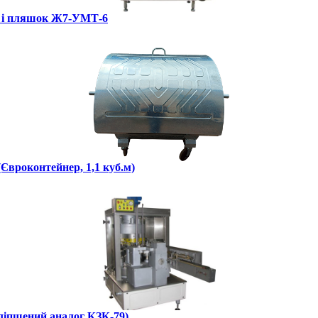
к і пляшок Ж7-УМТ-6
(Євроконтейнер, 1,1 куб.м)
іпшений аналог КЗК-79)