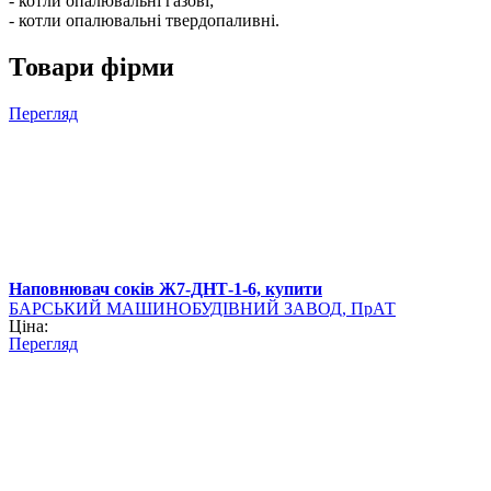
- котли опалювальні газові;
- котли опалювальні твердопаливні.
Товари фірми
Перегляд
Наповнювач соків Ж7-ДНТ-1-6, купити
БАРСЬКИЙ МАШИНОБУДІВНИЙ ЗАВОД, ПрАТ
Ціна:
Перегляд