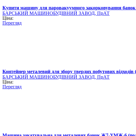
Купити машину для паровакуумного закорковування бано
БАРСЬКИЙ МАШИНОБУДІВНИЙ ЗАВОД, ПрАТ
Ціна:
Перегляд
Контейнер металевий для збору твердих побутових відходів 
БАРСЬКИЙ МАШИНОБУДІВНИЙ ЗАВОД, ПрАТ
Ціна:
Перегляд
Машина закатувальна для металевих банок Ж7-УМЖ-6 (пол