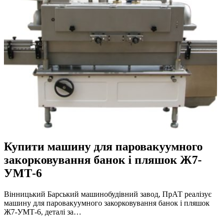
Купити машину для паровакуумного
закорковування банок і пляшок Ж7-
УМТ-6
Вінницький Барський машинобудівний завод, ПрАТ реалізує
машину для паровакуумного закорковування банок і пляшок
Ж7-УМТ-6, деталі за…