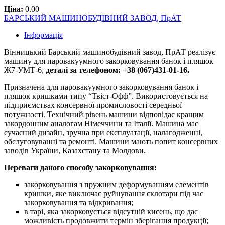
Ціна:
0.00
БАРСЬКИЙ МАШИНОБУДІВНИЙ ЗАВОД, ПрАТ
Інформація
Вінницький Барський машинобудівний завод, ПрАТ реалізує
машину для паровакуумного закорковування банок і пляшок
Ж7-УМТ-6,
деталі за телефоном: +38 (067)431-01-16.
Призначена для паровакуумного закорковування банок і
пляшок кришками типу “Твіст-Офф”. Використовується на
підприємствах консервної промисловості середньої
потужності. Технічний рівень машини відповідає кращим
закордонним аналогам Німеччини та Італії. Машина має
сучасний дизайн, зручна при експлуатації, налагодженні,
обслуговуванні та ремонті. Машини мають попит консервних
заводів України, Казахстану та Молдови.
Переваги даного способу закорковування:
закорковування з пружним деформуванням елементів
кришки, яке виключає руйнування склотари під час
закорковування та відкривання;
в тарі, яка закорковується відсутній кисень, що дає
можливість продовжити термін зберігання продукції;