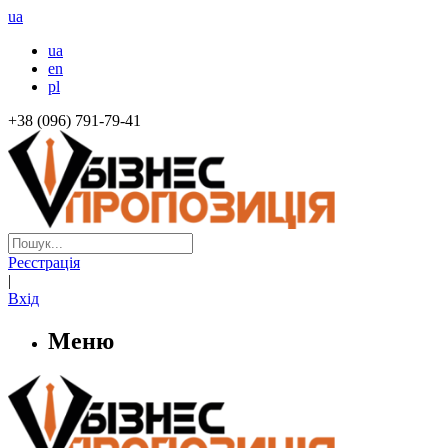
ua
ua
en
pl
+38 (096) 791-79-41
Реєстрація
|
Вхід
Меню