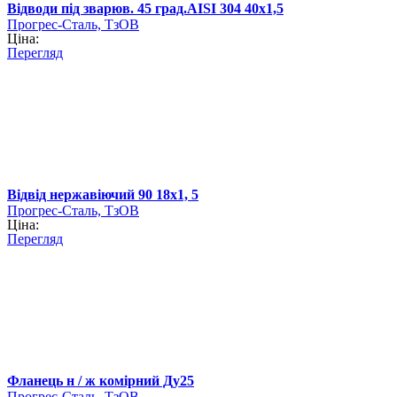
Відводи під зварюв. 45 град.AISI 304 40х1,5
Прогрес-Сталь, ТзОВ
Ціна:
Перегляд
Відвід нержавіючий 90 18х1, 5
Прогрес-Сталь, ТзОВ
Ціна:
Перегляд
Фланець н / ж комірний Ду25
Прогрес-Сталь, ТзОВ