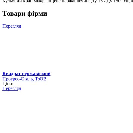
Кульовий кран міжфланцеве нержавіючий. Ду 15 - Ду 150. Ущіл
Товари фірми
Перегляд
Квадрат нержавіючий
Прогрес-Сталь, ТзОВ
Ціна:
Перегляд