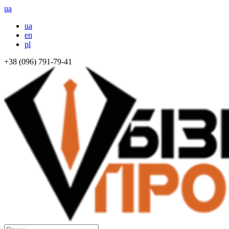
ua
ua
en
pl
+38 (096) 791-79-41