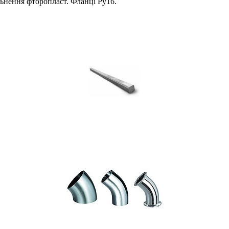
ьнення фторопласт. Фланці Ру16.