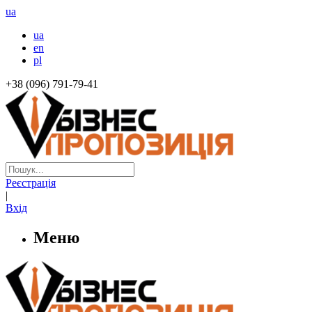
ua
ua
en
pl
+38 (096) 791-79-41
Реєстрація
|
Вхід
Меню