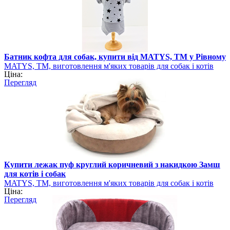
Батник кофта для собак, купити від MATYS, ТМ у Рівному
MATYS, ТМ, виготовлення м'яких товарів для собак і котів
Ціна:
Перегляд
Купити лежак пуф круглий коричневий з накидкою Замш
для котів і собак
MATYS, ТМ, виготовлення м'яких товарів для собак і котів
Ціна:
Перегляд