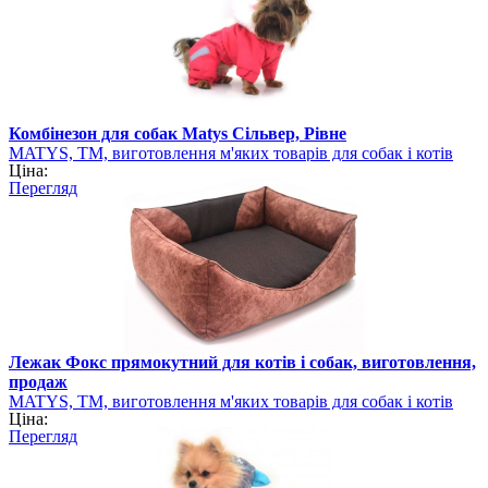
Комбінезон для собак Matys Сільвер, Рівне
MATYS, ТМ, виготовлення м'яких товарів для собак і котів
Ціна:
Перегляд
Лежак Фокс прямокутний для котів і собак, виготовлення,
продаж
MATYS, ТМ, виготовлення м'яких товарів для собак і котів
Ціна:
Перегляд