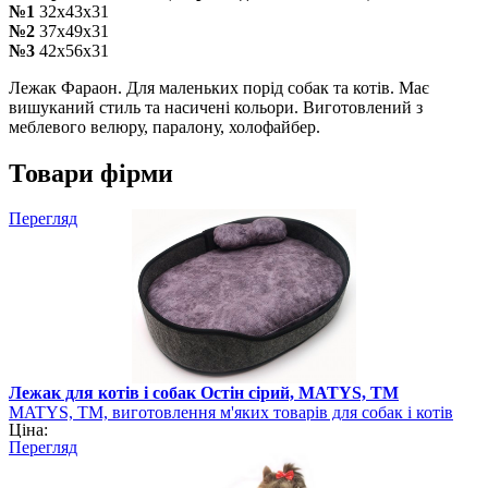
№1
32х43х31
№2
37х49х31
№3
42х56х31
Лежак Фараон. Для маленьких порід собак та котів. Має
вишуканий стиль та насичені кольори. Виготовлений з
меблевого велюру, паралону, холофайбер.
Товари фірми
Перегляд
Лежак для котів і собак Остін сірий, MATYS, ТМ
MATYS, ТМ, виготовлення м'яких товарів для собак і котів
Ціна:
Перегляд