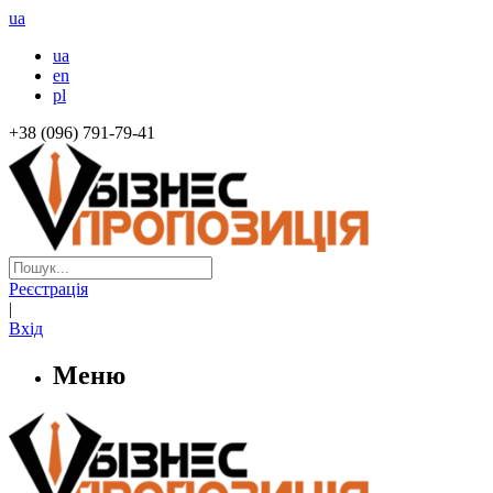
ua
ua
en
pl
+38 (096) 791-79-41
Реєстрація
|
Вхід
Меню