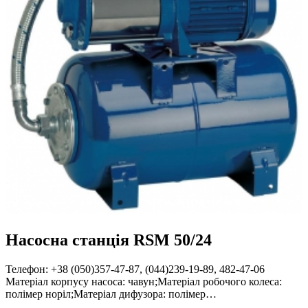
Насосна станція RSM 50/24
Телефон: +38 (050)357-47-87, (044)239-19-89, 482-47-06
Матеріал корпусу насоса: чавун;Матеріал робочого колеса:
полімер норіл;Матеріал дифузора: полімер…