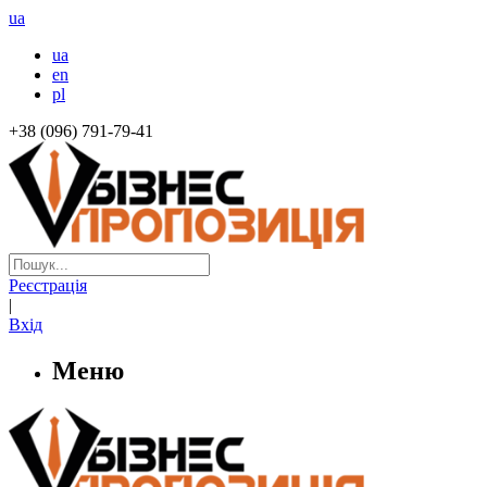
ua
ua
en
pl
+38 (096) 791-79-41
Реєстрація
|
Вхід
Меню