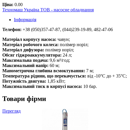
Ціна:
0.00
Техномаш Україна ТОВ - насосне обладнання
Інформація
Телефон:
+38 (050)357-47-87, (044)239-19-89, 482-47-06
Матеріал корпусу насоса:
чавун;
Матеріал робочого колеса:
полімер норіл;
Матеріал дифузора:
полімер норіл;
Обсяг гіджроаккумулятора:
24 л;
Максимальна подача:
9,6 м³/год;
Максимальний напір:
60 м;
Манометрична глибина всмоктування:
7 м;
Температура рідини, що перекачується:
від -10°С до + 35°С;
Потужність двигуна:
1,85 кВт;
Максимальний тиск в корпусі насоса:
10 бар.
Товари фірми
Перегляд