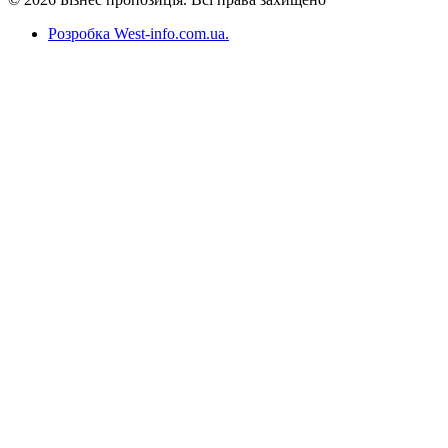
Розробка West-info.com.ua
.