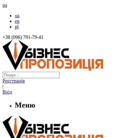
ua
ua
en
pl
+38 (096) 791-79-41
Реєстрація
|
Вхід
Меню