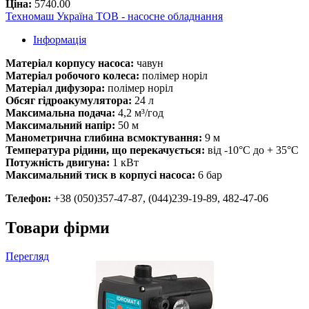
Ціна:
5740.00
Техномаш Україна ТОВ - насосне обладнання
Інформація
Матеріал корпусу насоса:
чавун
Матеріал робочого колеса:
полімер норіл
Матеріал дифузора:
полімер норіл
Обсяг гідроакумулятора:
24 л
Максимальна подача:
4,2 м³/год
Максимальний напір:
50 м
Манометрична глибина всмоктування:
9 м
Температура рідини, що перекачується:
від -10°C до + 35°C
Потужність двигуна:
1 кВт
Максимальний тиск в корпусі насоса:
6 бар
Телефон:
+38 (050)357-47-87, (044)239-19-89, 482-47-06
Товари фірми
Перегляд