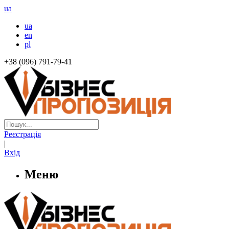
ua
ua
en
pl
+38 (096) 791-79-41
Реєстрація
|
Вхід
Меню