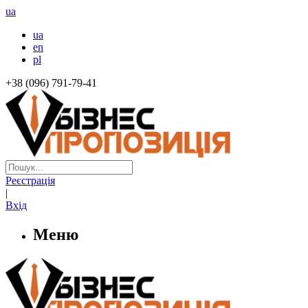
ua
ua
en
pl
+38 (096) 791-79-41
Реєстрація
|
Вхід
Меню