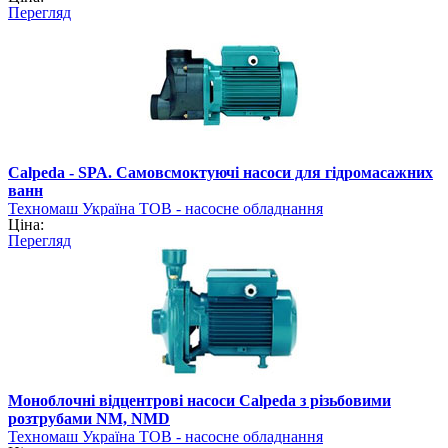
Перегляд
Calpeda - SPA. Самовсмоктуючі насоси для гідромасажних
ванн
Техномаш Україна ТОВ - насосне обладнання
Ціна:
Перегляд
Моноблочні відцентрові насоси Calpeda з різьбовими
розтрубами NM, NMD
Техномаш Україна ТОВ - насосне обладнання