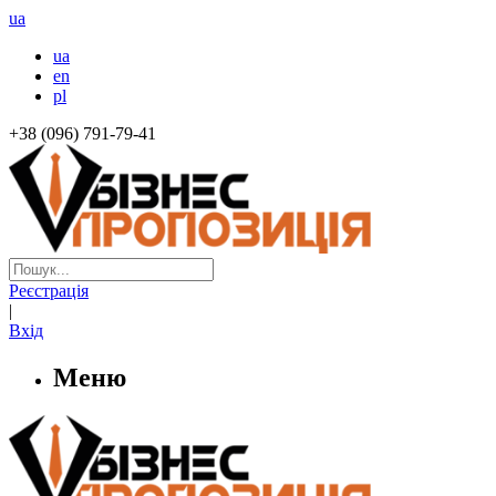
ua
ua
en
pl
+38 (096) 791-79-41
Реєстрація
|
Вхід
Меню