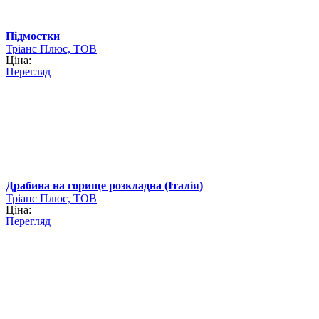
Підмостки
Тріанс Плюс, ТОВ
Ціна:
Перегляд
Драбина на горище розкладна (Італія)
Тріанс Плюс, ТОВ
Ціна:
Перегляд