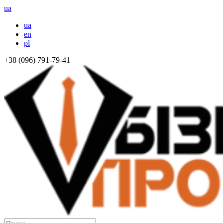
ua
ua
en
pl
+38 (096) 791-79-41