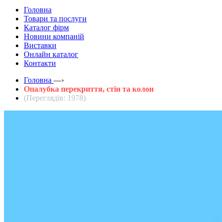
Головна
Товари та послуги
Каталог фірм
Новини компаній
Виставки
Онлайн каталог
Контакти
Головна
—›
Опалубка перекриття, стін та колон
(Переглядів: 1978)