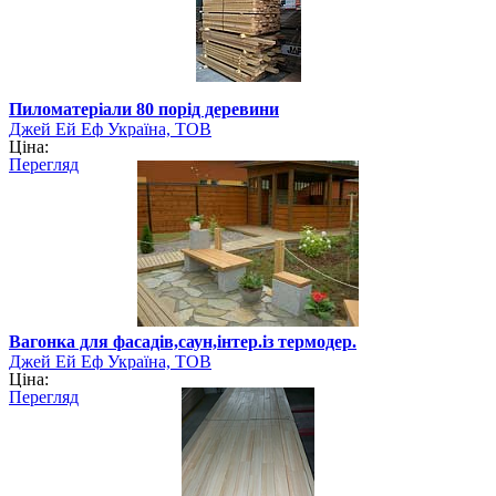
Пиломатеріали 80 порід деревини
Джей Ей Еф Україна, ТОВ
Ціна:
Перегляд
Вагонка для фасадів,саун,інтер.із термодер.
Джей Ей Еф Україна, ТОВ
Ціна:
Перегляд