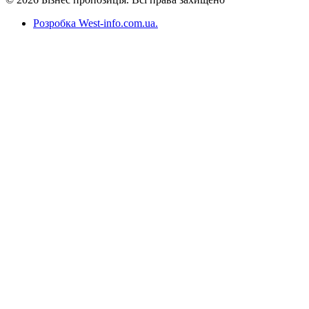
Розробка West-info.com.ua
.