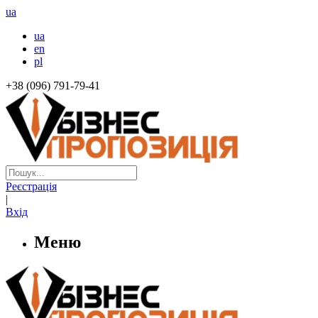
ua
ua
en
pl
+38 (096) 791-79-41
Реєстрація
|
Вхід
Меню