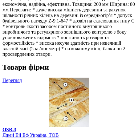
економічна, надійна, ефективна. Товщина: 200 мм Ширина: 80
мм Переваги: * дуже висока міцність деревини за рахунок
щільності річних кілець на деревині із середньогір’я * допуск
будівельного нагляду Z-9.1-647 * дозвіл на склеювання типу С
* контроль якості засобом постійного внутрішнього
виробничого та регулярного зовнішнього контролю з боку
уповноважених відомств * постійність розмірів та
формостійкість * висока несуча здатність при невеликій
власній масі (5 кг/пог.метр) * на кожному кінці балки по 2
просвердлених отвори.
Товари фірми
Перегляд
OSB-3
Джей Ей Еф Україна, ТОВ