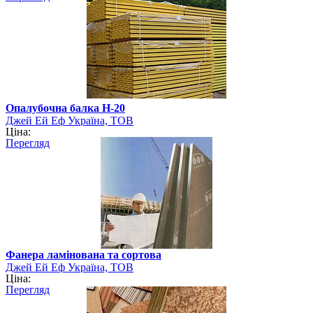
Опалубочна балка Н-20
Джей Ей Еф Україна, ТОВ
Ціна:
Перегляд
Фанера ламінована та сортова
Джей Ей Еф Україна, ТОВ
Ціна:
Перегляд