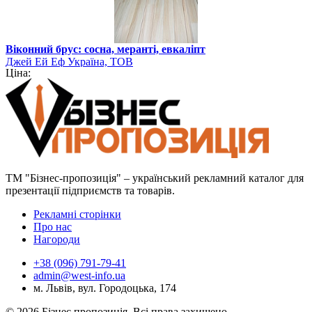
Віконний брус: сосна, меранті, евкаліпт
Джей Ей Еф Україна, ТОВ
Ціна:
ТМ "Бізнес-пропозиція" – український рекламний каталог для
презентації підприємств та товарів.
Рекламні сторінки
Про нас
Нагороди
+38 (096) 791-79-41
admin@west-info.ua
м. Львів, вул. Городоцька, 174
© 2026 Бізнес пропозиція. Всі права захищено