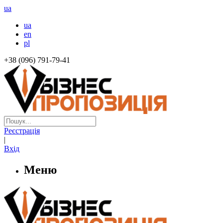
ua
ua
en
pl
+38 (096) 791-79-41
Реєстрація
|
Вхід
Меню