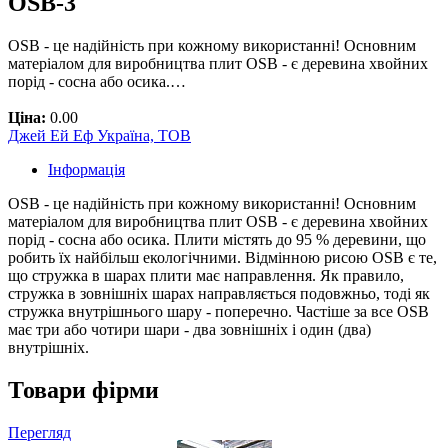
OSB-3
OSB - це надійність при кожному використанні! Основним
матеріалом для виробництва плит OSB - є деревина хвойних
порід - сосна або осика.…
Ціна:
0.00
Джей Ей Еф Україна, ТОВ
Інформація
OSB - це надійність при кожному використанні! Основним
матеріалом для виробництва плит OSB - є деревина хвойних
порід - сосна або осика. Плити містять до 95 % деревини, що
робить їх найбільш екологічними. Відмінною рисою OSB є те,
що стружка в шарах плити має направлення. Як правило,
стружка в зовнішніх шарах направляється подовжньо, тоді як
стружка внутрішнього шару - поперечно. Частіше за все OSB
має три або чотири шари - два зовнішніх і один (два)
внутрішніх.
Товари фірми
Перегляд