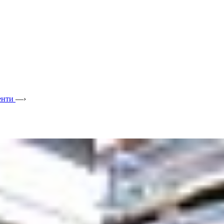
енти
—›