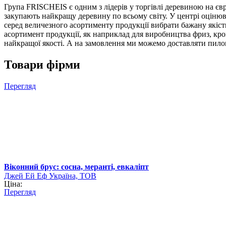
Група FRISCHEIS є одним з лідерів у торгівлі деревиною на євр
закупають найкращу деревину по всьому світу. У центрі оціню
серед величезного асортименту продукції вибрати бажану якіст
асортимент продукції, як наприклад для виробництва фриз, кр
найкращої якості. А на замовлення ми можемо доставляти пило
Товари фірми
Перегляд
Віконний брус: сосна, меранті, евкаліпт
Джей Ей Еф Україна, ТОВ
Ціна:
Перегляд