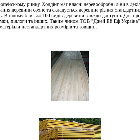
опейському ринку. Холдінг має власні деревообробні лінії в декі
вання деревини сохне та складується деревина різних стандартн
ь. В цілому близько 100 видів деревини завжди доступні. Для п
омки, підлоги та інших. Таким чином ТОВ "Джей Ей Еф Україна"
матеріали нестандартних розмірів та товщин.