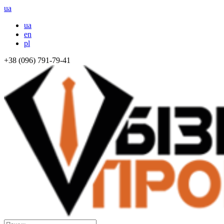
ua
ua
en
pl
+38 (096) 791-79-41