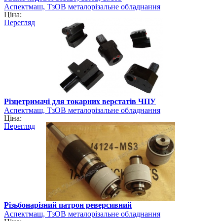
Аспектмаш, ТзОВ металорізальне обладнання
Ціна:
Перегляд
Різцетримачі для токарних верстатів ЧПУ
Аспектмаш, ТзОВ металорізальне обладнання
Ціна:
Перегляд
Різьбонарізний патрон реверсивний
Аспектмаш, ТзОВ металорізальне обладнання