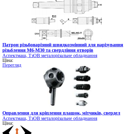
Патрон різьбонарізний швидкозмінний для нарізування
різьблення М6-М30 та свердління отворів
Аспектмаш, ТзОВ металорізальне обладнання
Ціна:
Перегляд
Оправлення для кріплення плашок, мітчиків, свердел
Аспектмаш, ТзОВ металорізальне обладнання
Ціна: