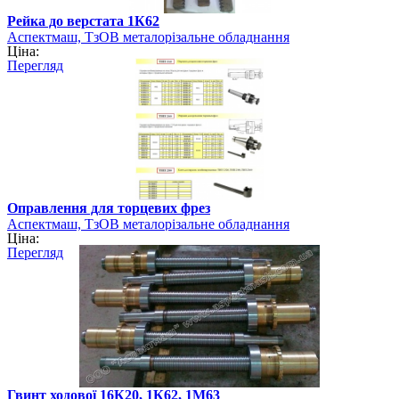
Рейка до верстата 1К62
Аспектмаш, ТзОВ металорізальне обладнання
Ціна:
Перегляд
Оправлення для торцевих фрез
Аспектмаш, ТзОВ металорізальне обладнання
Ціна:
Перегляд
Гвинт ходової 16К20, 1К62, 1М63