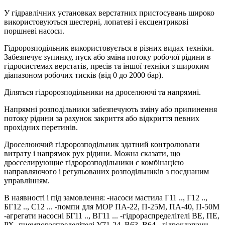
У гідравлічних установках верстатних пристосувань широко
використовуються шестерні, лопатеві і ексцентрикові
поршневі насоси.
Гідророзподільник використовується в різних видах техніки.
Забезпечує зупинку, пуск або зміна потоку робочої рідини в
гідросистемах верстатів, пресів та іншої техніки з широким
діапазоном робочих тисків (від 0 до 2000 бар).
Діляться гідророзподільники на дроселюючі та напрямні.
Напрямні розподільники забезпечують зміну або припинення
потоку рідини за рахунок закриття або відкриття певних
прохідних перетинів.
Дроселюючий гідророзподільник здатний контролювати
витрату і напрямок рух рідини. Можна сказати, що
дросселирующие гідророзподільники є комбінацією
направляючого і регульованих розподільників з поєднаним
управлінням.
В наявності і під замовлення: -насоси мастила Г11 .., Г12 ..,
БГ12 .., С12 ... -помпи для МОР ПА-22, П-25М, ПА-40, П-50М
-агрегати насосні БГ11 .., ВГ11 ... -гідрораспределітелі ВЕ, ПЕ,
РХ -пнемпораспределітелі У71-24, В63, В64. -гідроклапани