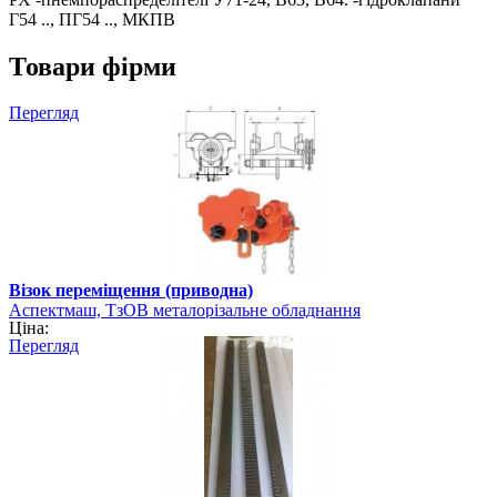
Г54 .., ПГ54 .., МКПВ
Товари фірми
Перегляд
Візок переміщення (приводна)
Аспектмаш, ТзОВ металорізальне обладнання
Ціна:
Перегляд