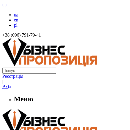
ua
ua
en
pl
+38 (096) 791-79-41
Реєстрація
|
Вхід
Меню