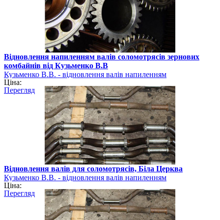
Відновлення напиленням валів соломотрясів зернових
комбайнів від Кузьменко В.В
Кузьменко В.В. - відновлення валів напиленням
Ціна:
Перегляд
Відновлення валів для соломотрясів, Біла Церква
Кузьменко В.В. - відновлення валів напиленням
Ціна:
Перегляд