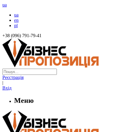
ua
ua
en
pl
+38 (096) 791-79-41
Реєстрація
|
Вхід
Меню