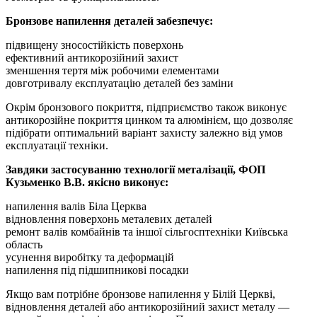
Бронзове напилення деталей забезпечує:
підвищену зносостійкість поверхонь
ефективний антикорозійний захист
зменшення тертя між робочими елементами
довготривалу експлуатацію деталей без заміни
Окрім бронзового покриття, підприємство також виконує
антикорозійне покриття цинком та алюмінієм, що дозволяє
підібрати оптимальний варіант захисту залежно від умов
експлуатації техніки.
Завдяки застосуванню технології металізації, ФОП
Кузьменко В.В. якісно виконує:
напилення валів Біла Церква
відновлення поверхонь металевих деталей
ремонт валів комбайнів та іншої сільгосптехніки Київська
область
усунення виробітку та деформацій
напилення під підшипникові посадки
Якщо вам потрібне бронзове напилення у Білій Церкві,
відновлення деталей або антикорозійний захист металу —