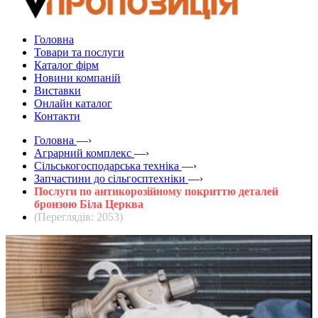
Головна
Товари та послуги
Каталог фірм
Новини компаній
Виставки
Онлайн каталог
Контакти
Головна
—›
Аграрний комплекс
—›
Сільськогосподарська техніка
—›
Запчастини до сільгосптехніки
—›
Послуги по антикорозійному покриттю деталей
бронзою Біла Церква
(Переглядів: 2053)