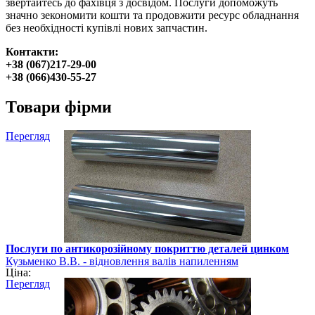
звертайтесь до фахівця з досвідом. Послуги допоможуть
значно зекономити кошти та продовжити ресурс обладнання
без необхідності купівлі нових запчастин.
Контакти:
+38 (067)217-29-00
+38 (066)430-55-27
Товари фірми
Перегляд
Послуги по антикорозійному покриттю деталей цинком
Кузьменко В.В. - відновлення валів напиленням
Ціна:
Перегляд