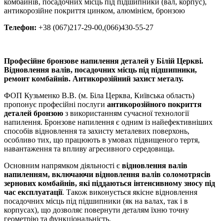
комбайнів, посадочних місць під підшипники (вал, корпус),
антикорозійне покриття цинком, алюмінієм, бронзою
Телефон:
+38 (067)217-29-00,(066)430-55-27
Професійне бронзове напилення деталей у Білій Церкві.
Відновлення валів, посадочних місць під підшипники,
ремонт комбайнів. Антикорозійний захист металу.
ФОП Кузьменко В.В. (м. Біла Церква, Київська область)
пропонує професійні послуги
антикорозійного покриття
деталей бронзою
з використанням сучасної технології
напилення. Бронзове напилення є одним із найефективніших
способів відновлення та захисту металевих поверхонь,
особливо тих, що працюють в умовах підвищеного тертя,
навантаження та впливу агресивного середовища.
Основним напрямком діяльності є
відновлення валів
напиленням, включаючи відновлення валів соломотрясів
зернових комбайнів, які піддаються інтенсивному зносу під
час експлуатації
. Також виконується якісне відновлення
посадочних місць під підшипники (як на валах, так і в
корпусах), що дозволяє повернути деталям їхню точну
геометрію та функціональність.