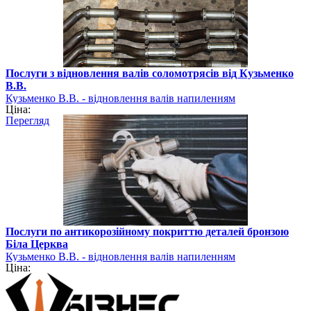
Послуги з відновлення валів соломотрясів від Кузьменко
В.В.
Кузьменко В.В. - відновлення валів напиленням
Ціна:
Перегляд
Послуги по антикорозійному покриттю деталей бронзою
Біла Церква
Кузьменко В.В. - відновлення валів напиленням
Ціна: