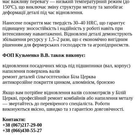
має важливу перевагу — низький температурний режим (до
150ºС), що виключає зміну структури металу та запобігає
деформації деталі під час відновлення.
Нанесене покриття має твердість 30–40 HRC, що гарантує
підвищену зносостійкість і надійність у роботі навіть при
інтенсивному навантаженні. Відновлені деталі демонструють
збільшення ресурсу у 1,5–2 рази, що є економічно вигідним
рішенням для фермерських господарств та агропідприємств.
ФОП Кузьменко В.В. також виконує:
відновлення посадочних місць під підшипники (вал, корпус)
напилення поверхонь валів
ремонт деталей сільгосптехніки Біла Церква
антикорозійне покриття цинком, алюмінієм, бронзою
Якщо вам потрібне відновлення валів соломотрясів у Білій
Церкві, професійний ремонт комбайнів або напилення металу
— звертайтесь до перевіреного спеціаліста. Роботи
виконуються якісно, швидко та з гарантією довговічності.
Контакти:
+38 (067)217-29-00
+38 (066)430-55-27