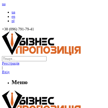
ua
ua
en
pl
+38 (096) 791-79-41
Реєстрація
|
Вхід
Меню