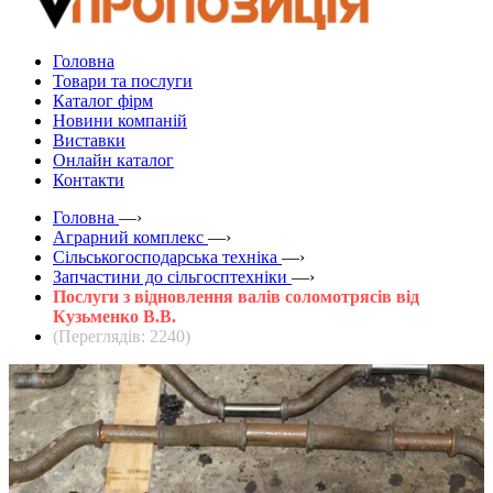
Головна
Товари та послуги
Каталог фірм
Новини компаній
Виставки
Онлайн каталог
Контакти
Головна
—›
Аграрний комплекс
—›
Сільськогосподарська техніка
—›
Запчастини до сільгосптехніки
—›
Послуги з відновлення валів соломотрясів від
Кузьменко В.В.
(Переглядів: 2240)