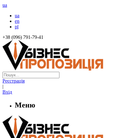
ua
ua
en
pl
+38 (096) 791-79-41
Реєстрація
|
Вхід
Меню