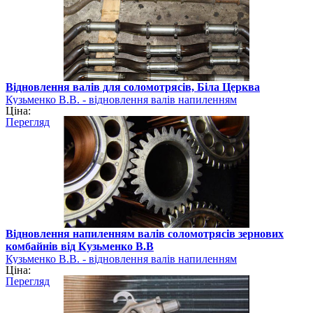
Відновлення валів для соломотрясів, Біла Церква
Кузьменко В.В. - відновлення валів напиленням
Ціна:
Перегляд
Відновлення напиленням валів соломотрясів зернових
комбайнів від Кузьменко В.В
Кузьменко В.В. - відновлення валів напиленням
Ціна:
Перегляд