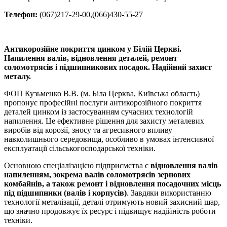
Телефон:
(067)217-29-00,(066)430-55-27
Антикорозійне покриття цинком у Білій Церкві.
Напилення валів, відновлення деталей, ремонт
соломотрясів і підшипникових посадок. Надійний захист
металу.
ФОП Кузьменко В.В. (м. Біла Церква, Київська область)
пропонує професійні послуги антикорозійного покриття
деталей цинком із застосуванням сучасних технологій
напилення. Це ефективне рішення для захисту металевих
виробів від корозії, зносу та агресивного впливу
навколишнього середовища, особливо в умовах інтенсивної
експлуатації сільськогосподарської техніки.
Основною спеціалізацією підприємства є
відновлення валів
напиленням, зокрема валів соломотрясів зернових
комбайнів, а також ремонт і відновлення посадочних місць
під підшипники (валів і корпусів)
. Завдяки використанню
технології металізації, деталі отримують новий захисний шар,
що значно продовжує їх ресурс і підвищує надійність роботи
техніки.