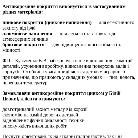
Антикорозійне покриття виконується із застосуванням
різних матеріалів:
цинкове покриття (цинкове напилення)
— для ефективного
захисту від іржі
алюмінієве напилення
— для легкості та стійкості до
атмосферних впливів
бронзове покриття
— для підвищення зносостійкості та
міцності
ФОП Кузьменко В.В. забезпечує точне відновлення геометрії
деталей, усунення виробітку, відновлення поверхонь валів і
корпусів. Особлива увага приділяється деталям аграрного
призначення, що працюють у складних умовах — пил, волога,
перепади температур.
Замовляючи антикорозійне покриття цинком у Білій
Церкві, клієнти отримують:
довготривалий захист металу від корозії
економію на заміні дорогих деталей
відновлення функціональності техніки
високу якість виконання робіт
Послуги орієнтовані як на аграрні підприємства, так і на