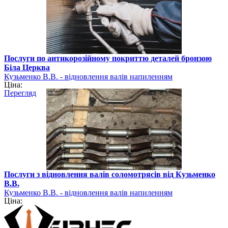
Послуги по антикорозійному покриттю деталей бронзою
Біла Церква
Кузьменко В.В. - відновлення валів напиленням
Ціна:
Перегляд
Послуги з відновлення валів соломотрясів від Кузьменко
В.В.
Кузьменко В.В. - відновлення валів напиленням
Ціна: