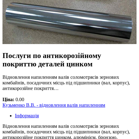
Послуги по антикорозійному
покриттю деталей цинком
Відновлення напиленням валів соломотрясів зернових
комбайнів, посадочних місць під підшипники (вал, корпус),
антикорозійне покриття…
Ціна:
0.00
Кузьменко В.В. - відновлення валів напиленням
Інформація
Відновлення напиленням валів соломотрясів зернових
комбайнів, посадочних місць під підшипники (вал, корпус),
антикорозійне покриття цинком, алюмінієм, бронзою.