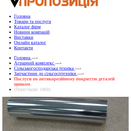
Головна
Товари та послуги
Каталог фірм
Новини компаній
Виставки
Онлайн каталог
Контакти
Головна
—›
Аграрний комплекс
—›
Сільськогосподарська техніка
—›
Запчастини до сільгосптехніки
—›
Послуги по антикорозійному покриттю деталей
цинком
(Переглядів: 1868)