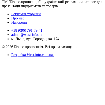
ТМ "Бізнес-пропозиція" – український рекламний каталог для
презентації підприємств та товарів.
Рекламні сторінки
Про нас
Нагороди
+38 (096) 791-79-41
admin@west-info.ua
м. Львів, вул. Городоцька, 174
© 2026 Бізнес пропозиція. Всі права захищено
Розробка West-info.com.ua
.