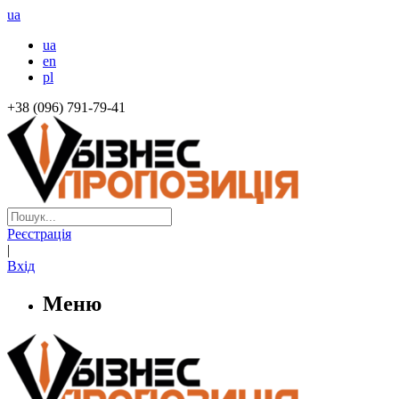
ua
ua
en
pl
+38 (096) 791-79-41
Реєстрація
|
Вхід
Меню