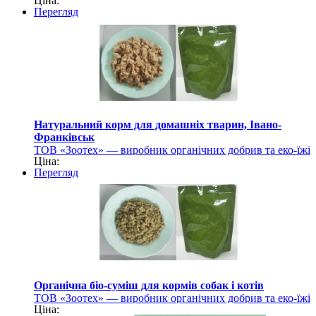
Ціна:
для тварин
Перегляд
Натуральний корм для домашніх тварин, Івано-
Франківськ
ТОВ «Зоотех» — виробник органічних добрив та еко-їжі
Ціна:
для тварин
Перегляд
Органічна біо-суміш для кормів собак і котів
ТОВ «Зоотех» — виробник органічних добрив та еко-їжі
Ціна:
для тварин