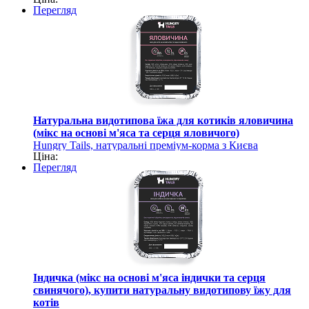
Перегляд
Натуральна видотипова їжа для котиків яловичина
(мікс на основі м'яса та серця яловичого)
Hungry Tails, натуральні преміум-корма з Києва
Ціна:
Перегляд
Індичка (мікс на основі м'яса індички та серця
свинячого), купити натуральну видотипову їжу для
котів