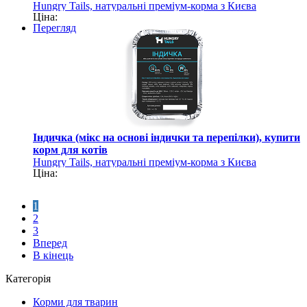
Hungry Tails, натуральні преміум-корма з Києва
Ціна:
Перегляд
Індичка (мікс на основі індички та перепілки), купити
корм для котів
Hungry Tails, натуральні преміум-корма з Києва
Ціна:
1
2
3
Вперед
В кінець
Категорія
Корми для тварин