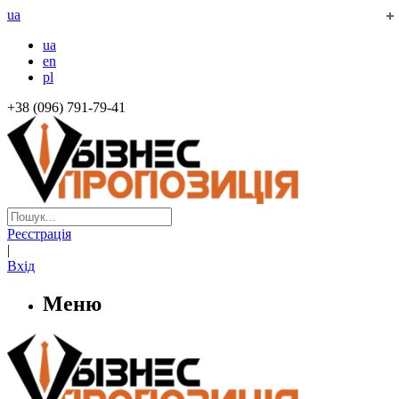
ua
ua
en
pl
+38 (096) 791-79-41
Реєстрація
|
Вхід
Меню