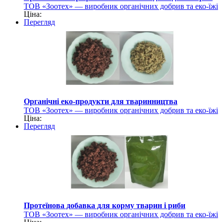
ТОВ «Зоотех» — виробник органічних добрив та еко-їжі
Ціна:
для тварин
Перегляд
Органічні еко-продукти для тваринництва
ТОВ «Зоотех» — виробник органічних добрив та еко-їжі
Ціна:
для тварин
Перегляд
Протеїнова добавка для корму тварин і риби
ТОВ «Зоотех» — виробник органічних добрив та еко-їжі