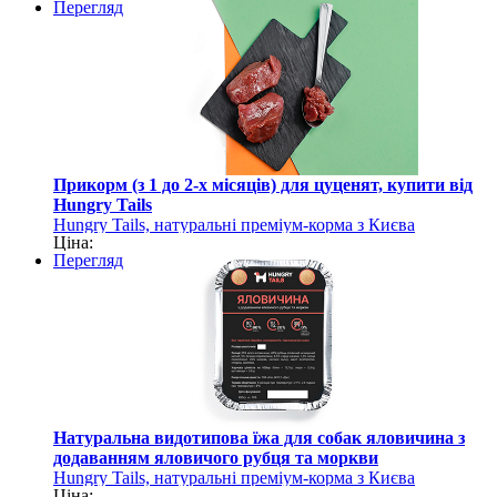
Перегляд
Прикорм (з 1 до 2-х місяців) для цуценят, купити від
Hungry Tails
Hungry Tails, натуральні преміум-корма з Києва
Ціна:
Перегляд
Натуральна видотипова їжа для собак яловичина з
додаванням яловичого рубця та моркви
Hungry Tails, натуральні преміум-корма з Києва
Ціна: