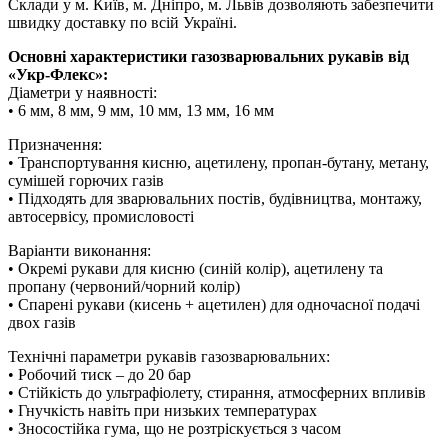
Склади у м. Київ, м. Дніпро, м. Львів дозволяють забезпечити
швидку доставку по всій Україні.
Основні характеристики газозварювальних рукавів від
«Укр-Флекс»:
Діаметри у наявності:
• 6 мм, 8 мм, 9 мм, 10 мм, 13 мм, 16 мм
Призначення:
• Транспортування кисню, ацетилену, пропан-бутану, метану,
сумішей горючих газів
• Підходять для зварювальних постів, будівництва, монтажу,
автосервісу, промисловості
Варіанти виконання:
• Окремі рукави для кисню (синій колір), ацетилену та
пропану (червоний/чорний колір)
• Спарені рукави (кисень + ацетилен) для одночасної подачі
двох газів
Технічні параметри рукавів газозварювальних:
• Робочий тиск – до 20 бар
• Стійкість до ультрафіолету, стирання, атмосферних впливів
• Гнучкість навіть при низьких температурах
• Зносостійка гума, що не розтріскується з часом