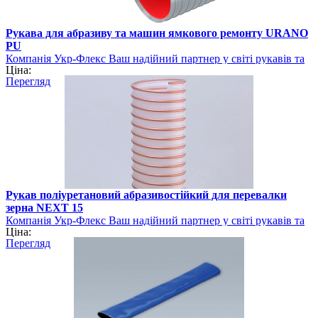
Рукава для абразиву та машин ямкового ремонту URANO
PU
Компанія Укр-Флекс Ваш надійний партнер у світі рукавів та
Ціна:
шлангів
Перегляд
Рукав поліуретановий абразивостійкий для перевалки
зерна NEXT 15
Компанія Укр-Флекс Ваш надійний партнер у світі рукавів та
Ціна:
шлангів
Перегляд