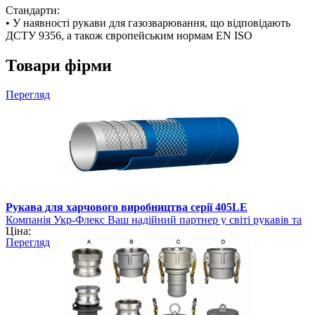
Стандарти:
• У наявності рукави для газозварювання, що відповідають
ДСТУ 9356, а також європейським нормам EN ISO
Товари фірми
Перегляд
Рукава для харчового виробництва серії 405LE
Компанія Укр-Флекс Ваш надійний партнер у світі рукавів та
Ціна:
шлангів
Перегляд