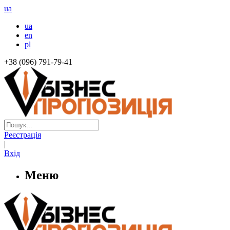
ua
ua
en
pl
+38 (096) 791-79-41
Реєстрація
|
Вхід
Меню