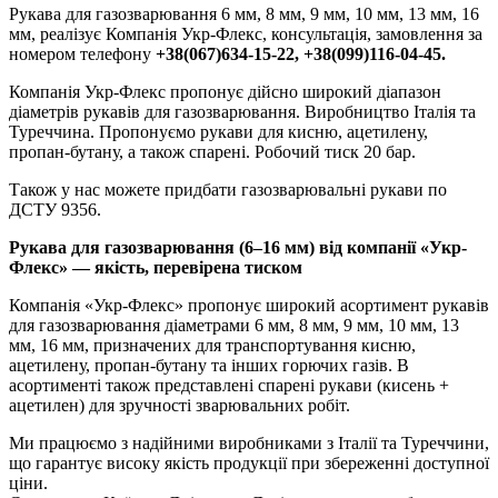
Рукава для газозварювання 6 мм, 8 мм, 9 мм, 10 мм, 13 мм, 16
мм, реалізує Компанія Укр-Флекс, консультація, замовлення за
номером телефону
+38(067)634-15-22, +38(099)116-04-45.
Компанія Укр-Флекс пропонує дійсно широкий діапазон
діаметрів рукавів для газозварювання. Виробництво Італія та
Туреччина. Пропонуємо рукави для кисню, ацетилену,
пропан-бутану, а також спарені. Робочий тиск 20 бар.
Також у нас можете придбати газозварювальні рукави по
ДСТУ 9356.
Рукава для газозварювання (6–16 мм) від компанії «Укр-
Флекс» — якість, перевірена тиском
Компанія «Укр-Флекс» пропонує широкий асортимент рукавів
для газозварювання діаметрами 6 мм, 8 мм, 9 мм, 10 мм, 13
мм, 16 мм, призначених для транспортування кисню,
ацетилену, пропан-бутану та інших горючих газів. В
асортименті також представлені спарені рукави (кисень +
ацетилен) для зручності зварювальних робіт.
Ми працюємо з надійними виробниками з Італії та Туреччини,
що гарантує високу якість продукції при збереженні доступної
ціни.