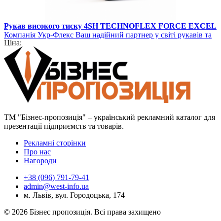
Рукав високого тиску 4SH TECHNOFLEX FORCE EXCEL
Компанія Укр-Флекс Ваш надійний партнер у світі рукавів та
Ціна:
шлангів
ТМ "Бізнес-пропозиція" – український рекламний каталог для
презентації підприємств та товарів.
Рекламні сторінки
Про нас
Нагороди
+38 (096) 791-79-41
admin@west-info.ua
м. Львів, вул. Городоцька, 174
© 2026 Бізнес пропозиція. Всі права захищено