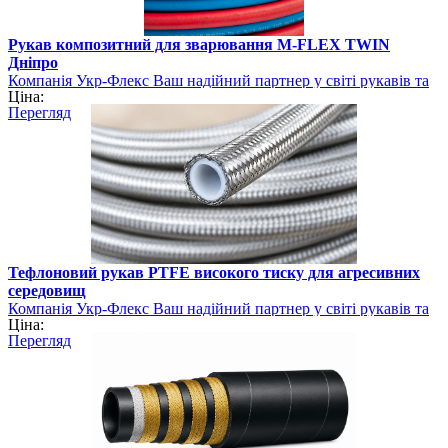
Рукав композитний для зварювання M-FLEX TWIN
Дніпро
Компанія Укр-Флекс Ваш надійний партнер у світі рукавів та
Ціна:
шлангів
Перегляд
Тефлоновий рукав PTFE високого тиску для агресивних
середовищ
Компанія Укр-Флекс Ваш надійний партнер у світі рукавів та
Ціна:
шлангів
Перегляд