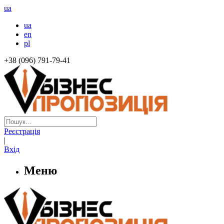
ua
ua
en
pl
+38 (096) 791-79-41
Реєстрація
|
Вхід
Меню