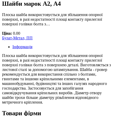
Шайби марок А2, А4
Плоска шайба використовується для збільшення опорної
поверхні, в разі недостатності площі контакту прилеглої
поверхні голівки болта з…
Ціна:
0.00
Булат-Метал, ПП
Інформація
Плоска шайба використовується для збільшення опорної
поверхні, в разі недостатності площі контакту прилеглої
поверхні голівки болта з поверхнею деталі. Виготовляється з
листової сталі за допомогою штампування. Шайба - гровер
рекомендується для використання спільно з болтами,
гвинтами та іншими кріпильними елементами, в
машинобудуванні, будівництві та інших галузях народного
господарства. Застосовується для запобігання
самовідкручування кріпильних виробів. Діаметр отвору
шайби трохи більше діаметру різьблення відповідного
метричного кріплення.
Товари фірми