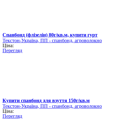
Спанбонд (флізелін) 80г/кв.м, купити гурт
Текстон-Україна, ПП - спанбонд, агроволокно
Ціна:
Перегляд
Купити спанбонд для взуття 150г/кв.м
Текстон-Україна, ПП - спанбонд, агроволокно
Ціна:
Перегляд