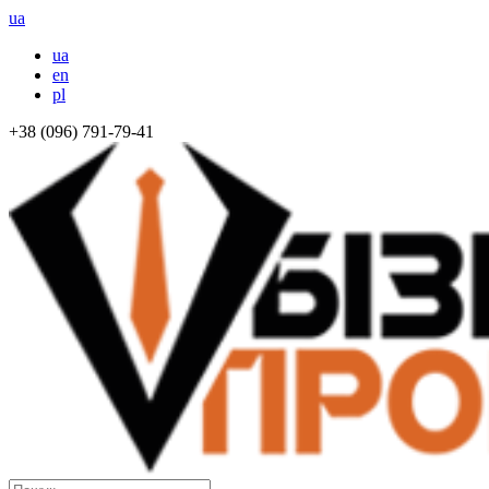
ua
ua
en
pl
+38 (096) 791-79-41