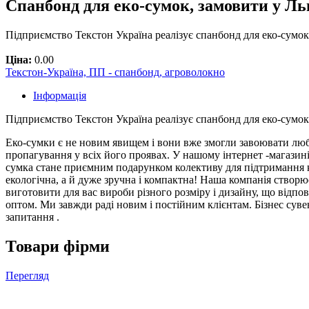
Спанбонд для еко-сумок, замовити у Ль
Підприємство Текстон Україна реалізує спанбонд для еко-сумок
Ціна:
0.00
Текстон-Україна, ПП - спанбонд, агроволокно
Інформація
Підприємство Текстон Україна реалізує спанбонд для еко-сумо
Еко-сумки є не новим явищем і вони вже змогли завоювати любо
пропагування у всіх його проявах. У нашому інтернет -магазин
сумка стане приємним подарунком колективу для підтримання к
екологічна, а й дуже зручна і компактна! Наша компанія створює
виготовити для вас вироби різного розміру і дизайну, що відпо
оптом. Ми завжди раді новим і постійним клієнтам. Бізнес сувен
запитання .
Товари фірми
Перегляд