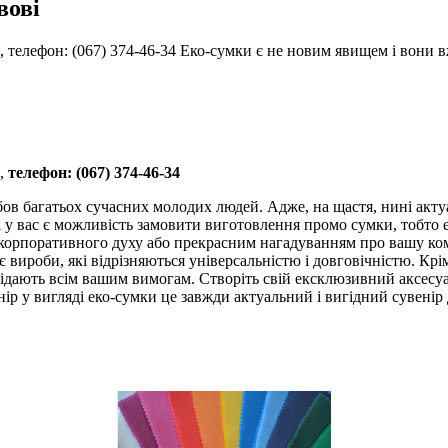
вові
, телефон: (067) 374-46-34 Еко-сумки є не новим явищем і вони
к,
телефон: (067) 374-46-34
в багатьох сучасних молодих людей. Адже, на щастя, нині актуа
і у вас є можливість замовити виготовлення промо сумки, тобто 
орпоративного духу або прекрасним нагадуванням про вашу комп
 вироби, які відрізняються універсальністю і довговічністю. Крім
відають всім вашим вимогам. Створіть свій ексклюзивний аксесуа
ір у вигляді еко-сумки це завжди актуальний і вигідний сувенір 