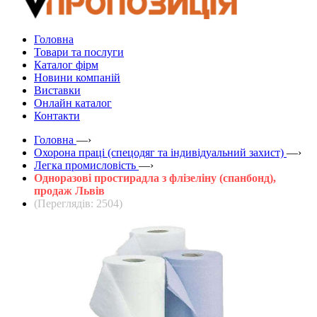
Головна
Товари та послуги
Каталог фірм
Новини компаній
Виставки
Онлайн каталог
Контакти
Головна
—›
Охорона праці (спецодяг та індивідуальний захист)
—›
Легка промисловість
—›
Одноразові простирадла з флізеліну (спанбонд),
продаж Львів
(Переглядів: 2504)