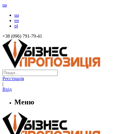
ua
ua
en
pl
+38 (096) 791-79-41
Реєстрація
|
Вхід
Меню