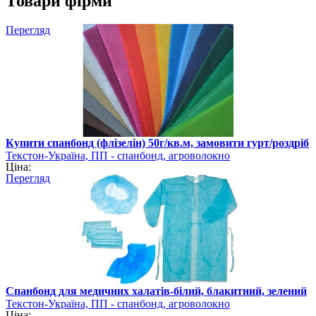
Товари фірми
Перегляд
Купити спанбонд (флізелін) 50г/кв.м, замовити гурт/роздріб
Текстон-Україна, ПП - спанбонд, агроволокно
Ціна:
Перегляд
Спанбонд для медичних халатів-білий, блакитний, зелений
Текстон-Україна, ПП - спанбонд, агроволокно
Ціна: