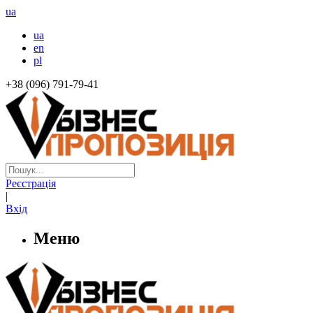
ua
ua
en
pl
+38 (096) 791-79-41
Реєстрація
|
Вхід
Меню