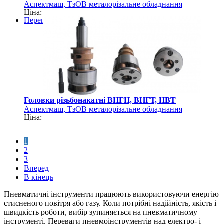
Аспектмаш, ТзОВ металорізальне обладнання
Ціна:
Перегляд
Головки різьбонакатні ВНГН, ВНГТ, НВТ
Аспектмаш, ТзОВ металорізальне обладнання
Ціна:
1
2
3
Вперед
В кінець
Пневматичні інструменти працюють використовуючи енергію
стисненого повітря або газу. Коли потрібні надійність, якість і
швидкість роботи, вибір зупиняється на пневматичному
інструменті. Переваги пневмоінструментів над електро- і