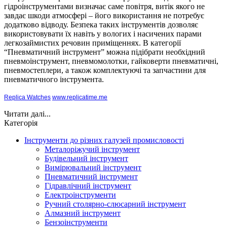
гідроінструментами визначає саме повітря, витік якого не
завдає шкоди атмосфері – його використання не потребує
додатково відводу. Безпека таких інструментів дозволяє
використовувати їх навіть у вологих і насичених парами
легкозаймистих речовин приміщеннях. В категорії
“Пневматичний інструмент” можна підібрати необхідний
пневмоінструмент, пневмомолотки, гайковерти пневматичні,
пневмостеплери, а також комплектуючі та запчастини для
пневматичного інструмента.
Replica Watches
www.replicatime.me
Читати далі...
Категорія
Інструменти до різних галузей промисловості
Металоріжучий інструмент
Будівельний інструмент
Вимірювальний інструмент
Пневматичний інструмент
Гідравлічний інструмент
Електроінструменти
Ручний столярно-слюсарний інструмент
Алмазний інструмент
Бензоінструменти