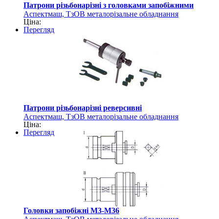
Патрони різьбонарізні з головками запобіжними
Аспектмаш, ТзОВ металорізальне обладнання
Ціна:
Перегляд
Патрони різьбонарізні реверсивні
Аспектмаш, ТзОВ металорізальне обладнання
Ціна:
Перегляд
Головки запобіжні М3-М36