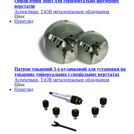
Оправлення довгі для горизонтально-фрезерних
верстатів
Аспектмаш, ТзОВ металорізальне обладнання
Ціна:
Перегляд
Патрон токарний 3-х кулачковий для установки на
токарних універсальних і спеціальних верстатах
Аспектмаш, ТзОВ металорізальне обладнання
Ціна:
Перегляд