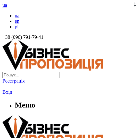
ua
ua
en
pl
+38 (096) 791-79-41
Реєстрація
|
Вхід
Меню