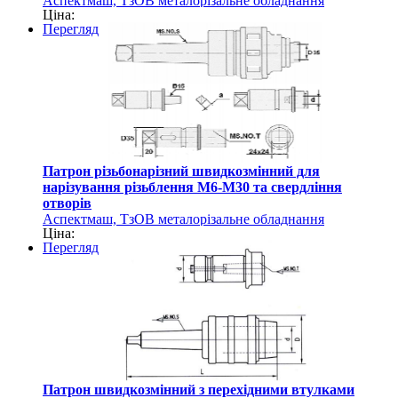
Аспектмаш, ТзОВ металорізальне обладнання
Ціна:
Перегляд
Патрон різьбонарізний швидкозмінний для
нарізування різьблення М6-М30 та свердління
отворів
Аспектмаш, ТзОВ металорізальне обладнання
Ціна:
Перегляд
Патрон швидкозмінний з перехідними втулками