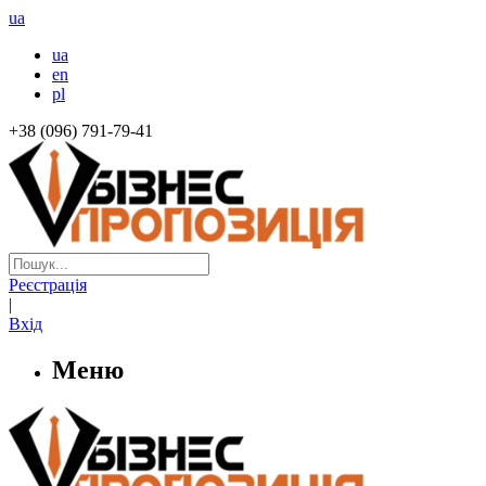
ua
ua
en
pl
+38 (096) 791-79-41
Реєстрація
|
Вхід
Меню