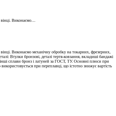
, вінці. Виконаємо…
вінці. Виконаємо механічну обробку на токарних, фрезерних,
талі: Втулки бронзові, деталі тертя-ковзання, вкладиші бандажі
нші сплави бронз і латуней за ГОСТ, ТУ. Основні плюси при
 використовується при переплавці, що істотно знижує вартість