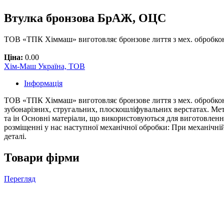
Втулка бронзова БрАЖ, ОЦС
ТОВ «ТПК Хіммаш» виготовляє бронзове лиття з мех. обробкою
Ціна:
0.00
Хім-Маш Україна, ТОВ
Інформація
ТОВ «ТПК Хіммаш» виготовляє бронзове лиття з мех. обробкою.
зубонарізних, стругальних, плоскошліфувальних верстатах. Мето
та ін Основні матеріали, що використовуються для виготовле
розміщенні у нас наступної механічної обробки: При механічній
деталі.
Товари фірми
Перегляд