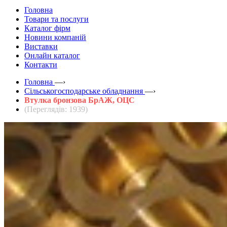
Головна
Товари та послуги
Каталог фірм
Новини компаній
Виставки
Онлайн каталог
Контакти
Головна
—›
Сільськогосподарське обладнання
—›
Втулка бронзова БрАЖ, ОЦС
(Переглядів: 1939)