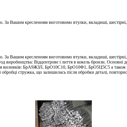
. За Вашим кресленням виготовимо втулки, вкладиші, шестірні
 За Вашим кресленням виготовимо втулки, вкладиші, шестірні, 
д виробництва: Відцентрове і лиття в кокель бронзи. Основні де
ння виливків: БрА9ЖЗЛ, БрО10С10, БрО10Ф1, БрО5Ц5С5 а також і
 обробці стружка, що залишилась після обробки деталі, повторно