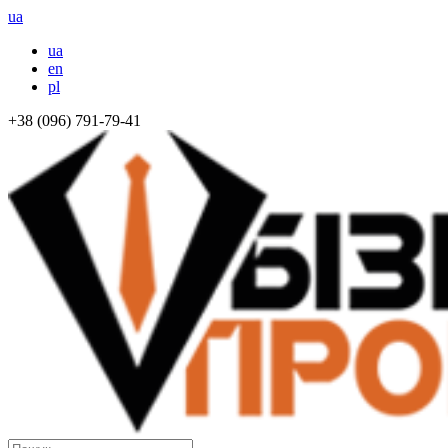
ua
ua
en
pl
+38 (096) 791-79-41