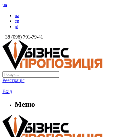
ua
ua
en
pl
+38 (096) 791-79-41
Реєстрація
|
Вхід
Меню