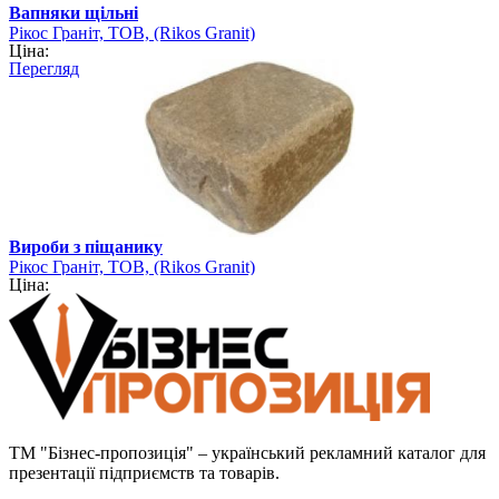
Вапняки щільні
Рікос Граніт, ТОВ, (Rikos Granit)
Ціна:
Перегляд
Вироби з піщанику
Рікос Граніт, ТОВ, (Rikos Granit)
Ціна:
ТМ "Бізнес-пропозиція" – український рекламний каталог для
презентації підприємств та товарів.