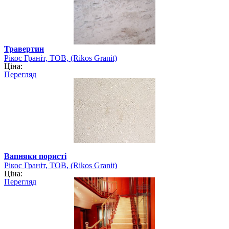
Травертин
Рікос Граніт, ТОВ, (Rikos Granit)
Ціна:
Перегляд
Вапняки пористі
Рікос Граніт, ТОВ, (Rikos Granit)
Ціна:
Перегляд