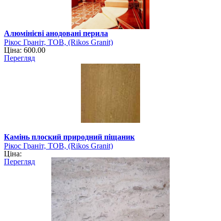
Алюмінієві анодовані перила
Рікос Граніт, ТОВ, (Rikos Granit)
Ціна: 600.00
Перегляд
Камінь плоский природний піщаник
Рікос Граніт, ТОВ, (Rikos Granit)
Ціна:
Перегляд