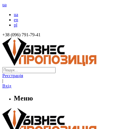
ua
ua
en
pl
+38 (096) 791-79-41
Реєстрація
|
Вхід
Меню