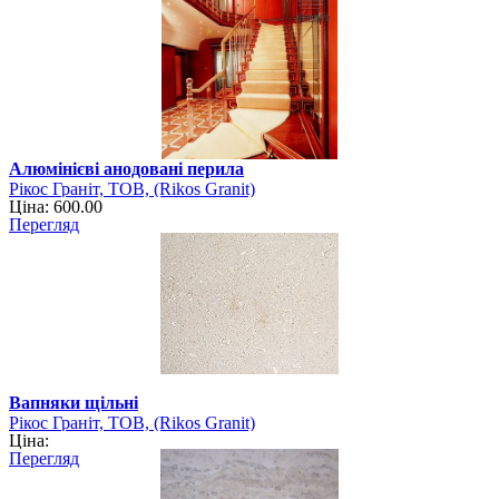
Алюмінієві анодовані перила
Рікос Граніт, ТОВ, (Rikos Granit)
Ціна: 600.00
Перегляд
Вапняки щільні
Рікос Граніт, ТОВ, (Rikos Granit)
Ціна:
Перегляд