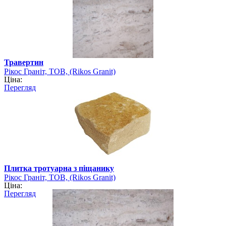
Травертин
Рікос Граніт, ТОВ, (Rikos Granit)
Ціна:
Перегляд
Плитка тротуарна з піщанику
Рікос Граніт, ТОВ, (Rikos Granit)
Ціна:
Перегляд